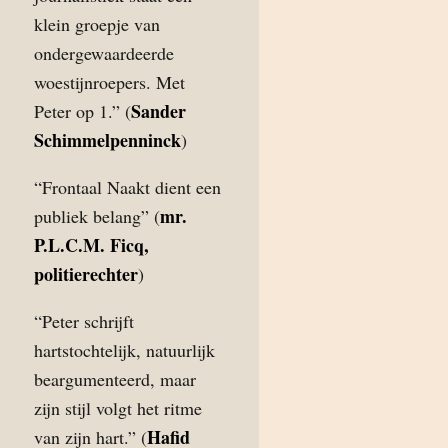
klein groepje van
ondergewaardeerde
woestijnroepers. Met
Sander
Peter op 1.” (
Schimmelpenninck
)
“Frontaal Naakt dient een
mr.
publiek belang” (
P.L.C.M. Ficq,
politierechter
)
“Peter schrijft
hartstochtelijk, natuurlijk
beargumenteerd, maar
zijn stijl volgt het ritme
Hafid
van zijn hart.” (