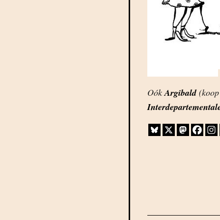
Oók
Argibald
(koo
Interdepartemental