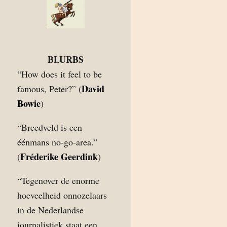
BLURBS
“How does it feel to be
David
famous, Peter?” (
Bowie
)
“Breedveld is een
éénmans no-go-area.”
Fréderike Geerdink
(
)
“Tegenover de enorme
hoeveelheid onnozelaars
in de Nederlandse
journalistiek staat een