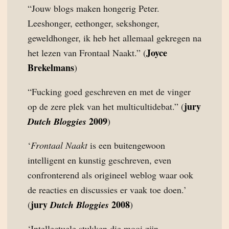
“Jouw blogs maken hongerig Peter.
Leeshonger, eethonger, sekshonger,
geweldhonger, ik heb het allemaal gekregen na
Joyce
het lezen van Frontaal Naakt.” (
Brekelmans
)
“Fucking goed geschreven en met de vinger
jury
op de zere plek van het multicultidebat.” (
2009
Dutch Bloggies
)
‘
Frontaal Naakt
is een buitengewoon
intelligent en kunstig geschreven, even
confronterend als origineel weblog waar ook
de reacties en discussies er vaak toe doen.’
jury
2008
(
Dutch Bloggies
)
‘Intellectuele stukken die mooi zijn