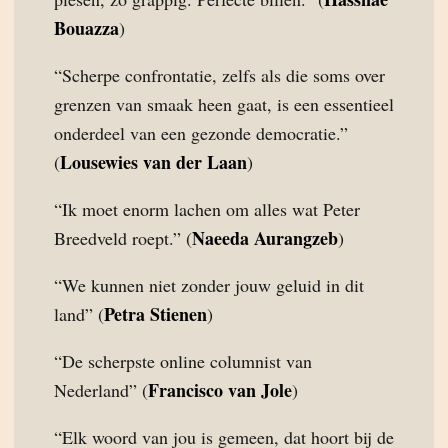
Bouazza
)
“Scherpe confrontatie, zelfs als die soms over
grenzen van smaak heen gaat, is een essentieel
onderdeel van een gezonde democratie.”
Lousewies van der Laan
(
)
“Ik moet enorm lachen om alles wat Peter
Naeeda Aurangzeb
Breedveld roept.” (
)
“We kunnen niet zonder jouw geluid in dit
Petra Stienen
land” (
)
“De scherpste online columnist van
Francisco van Jole
Nederland” (
)
“Elk woord van jou is gemeen, dat hoort bij de