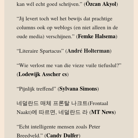
Özcan Akyol
kan wél echt goed schrijven.” (
)
“Jij levert toch wel het bewijs dat prachtige
columns ook op weblogs (en niet alleen in de
Femke Halsema
oude media) verschijnen.” (
)
André Holterman
“Literaire Spartacus” (
)
“Wie verlost me van die vieze vuile tiefuslul?”
Lodewijk Asscher cs
(
)
Sylvana Simons
“Pijnlijk treffend” (
)
네덜란드 매체 프론탈 나크트(Frontaal
MT News
Naakt)에 따르면, 네덜란드 라 (
)
“Echt intelligente mensen zoals Peter
Candy Dulfer
Breedveld.” (
)