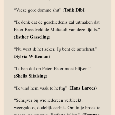
Tofik Dibi
“Vieze gore domme shit” (
)
“Ik denk dat de geschiedenis zal uitmaken dat
Peter Breedveld de Multatuli van deze tijd is.”
Esther Gasseling
(
)
“Nu weet ik het zeker. Jij bent de antichrist.”
Sylvia Witteman
(
)
“Ik ben dol op Peter. Peter moet blijven.”
Sheila Sitalsing
(
)
Hans Laroes
“Ik vind hem vaak te heftig” (
)
“Schrijver bij wie iedereen verbleekt,
weergaloos, dodelijk eerlijk. Om in je broek te
Hassnae
piesen, zo grappig. Perfecte billen.” (