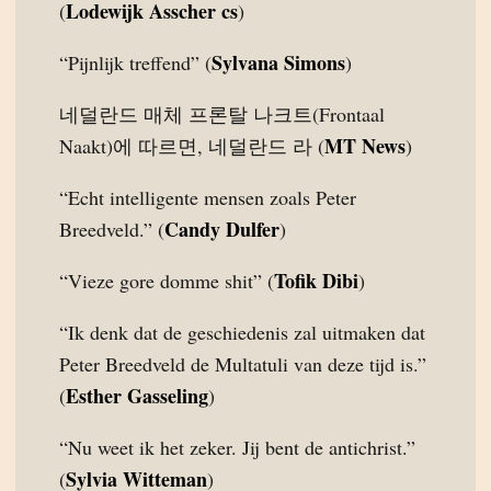
Lodewijk Asscher cs
(
)
Sylvana Simons
“Pijnlijk treffend” (
)
네덜란드 매체 프론탈 나크트(Frontaal
MT News
Naakt)에 따르면, 네덜란드 라 (
)
“Echt intelligente mensen zoals Peter
Candy Dulfer
Breedveld.” (
)
Tofik Dibi
“Vieze gore domme shit” (
)
“Ik denk dat de geschiedenis zal uitmaken dat
Peter Breedveld de Multatuli van deze tijd is.”
Esther Gasseling
(
)
“Nu weet ik het zeker. Jij bent de antichrist.”
Sylvia Witteman
(
)