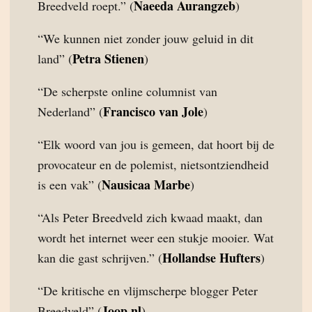
Naeeda Aurangzeb
Breedveld roept.” (
)
“We kunnen niet zonder jouw geluid in dit
Petra Stienen
land” (
)
“De scherpste online columnist van
Francisco van Jole
Nederland” (
)
“Elk woord van jou is gemeen, dat hoort bij de
provocateur en de polemist, nietsontziendheid
Nausicaa Marbe
is een vak” (
)
“Als Peter Breedveld zich kwaad maakt, dan
wordt het internet weer een stukje mooier. Wat
Hollandse Hufters
kan die gast schrijven.” (
)
“De kritische en vlijmscherpe blogger Peter
Joop.nl
Breedveld” (
)