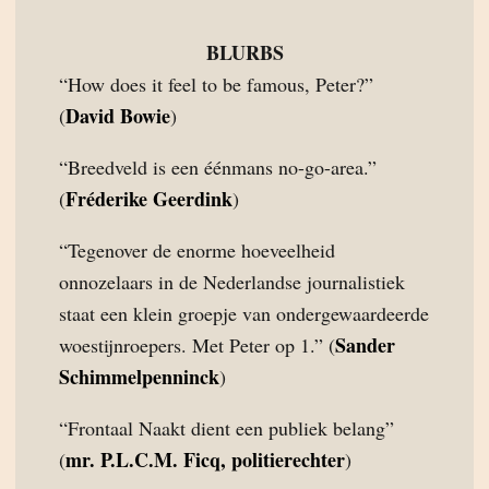
BLURBS
“How does it feel to be famous, Peter?”
David Bowie
(
)
“Breedveld is een éénmans no-go-area.”
Fréderike Geerdink
(
)
“Tegenover de enorme hoeveelheid
onnozelaars in de Nederlandse journalistiek
staat een klein groepje van ondergewaardeerde
Sander
woestijnroepers. Met Peter op 1.” (
Schimmelpenninck
)
“Frontaal Naakt dient een publiek belang”
mr. P.L.C.M. Ficq, politierechter
(
)