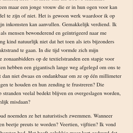
leen maar een jonge vrouw die er in hun ogen voor kan
el te zijn of niet. Het is gewoon werk waardoor ik op
ijn inkomsten kan aanvullen. Gemakkelijk verdiend. Ik
ig als mensen bewonderend en geïntrigeerd naar me
ong kind natuurlijk niet dat het toen als iets bijzonders
ktstrand te gaan. In die tijd vormde zich mijn
e zonaanbidders op de textielstranden een stapje voor
len hebben een gigantisch lange weg afgelegd om ons te
t dan niet dwaas en ondankbaar om ze op één millimeter
egen te houden en hun zending te frustreren? Die
 stranden veelal bedekt blijven en overgeslagen worden,
nlijk misdaan?
nbad noemden ze het naturistisch zwemmen. Wanneer
en beetje preuts te worden? Veertien, vijftien? Ik vond
e borsten had. Het heeft gelukkig maar kort geduurd dat