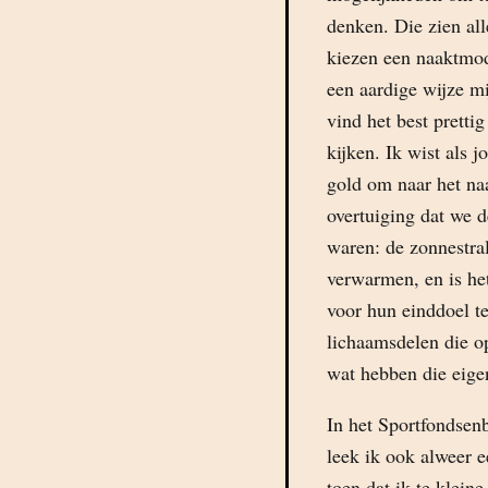
denken. Die zien al
kiezen een naaktmod
een aardige wijze m
vind het best prett
kijken. Ik wist als j
gold om naar het naa
overtuiging dat we d
waren: de zonnestra
verwarmen, en is he
voor hun einddoel t
lichaamsdelen die op
wat hebben die eige
In het Sportfondse
leek ik ook alweer e
toen dat ik te klein