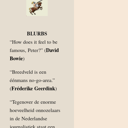
BLURBS
“How does it feel to be
David
famous, Peter?” (
Bowie
)
“Breedveld is een
éénmans no-go-area.”
Fréderike Geerdink
(
)
“Tegenover de enorme
hoeveelheid onnozelaars
in de Nederlandse
journalistiek staat een