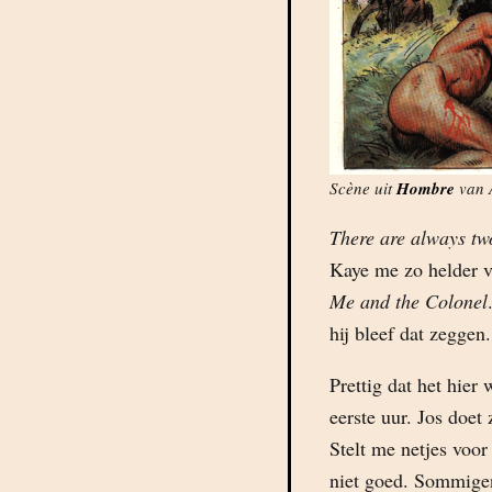
Scène uit
Hombre
van A
There are always two
Kaye me zo helder vo
Me and the Colonel
hij bleef dat zeggen
Prettig dat het hier
eerste uur. Jos doet
Stelt me netjes voo
niet goed. Sommigen