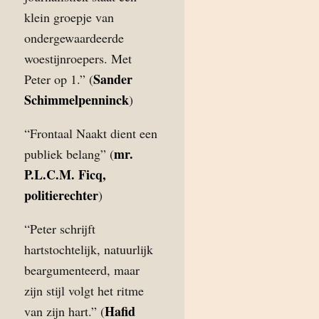
klein groepje van
ondergewaardeerde
woestijnroepers. Met
Sander
Peter op 1.” (
Schimmelpenninck
)
“Frontaal Naakt dient een
mr.
publiek belang” (
P.L.C.M. Ficq,
politierechter
)
“Peter schrijft
hartstochtelijk, natuurlijk
beargumenteerd, maar
zijn stijl volgt het ritme
Hafid
van zijn hart.” (