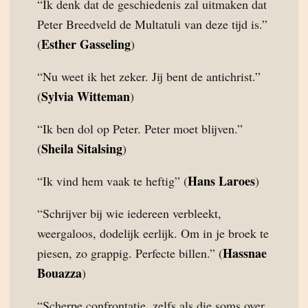
“Ik denk dat de geschiedenis zal uitmaken dat
Peter Breedveld de Multatuli van deze tijd is.”
Esther Gasseling
(
)
“Nu weet ik het zeker. Jij bent de antichrist.”
Sylvia Witteman
(
)
“Ik ben dol op Peter. Peter moet blijven.”
Sheila Sitalsing
(
)
Hans Laroes
“Ik vind hem vaak te heftig” (
)
“Schrijver bij wie iedereen verbleekt,
weergaloos, dodelijk eerlijk. Om in je broek te
Hassnae
piesen, zo grappig. Perfecte billen.” (
Bouazza
)
“Scherpe confrontatie, zelfs als die soms over