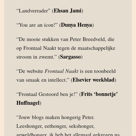
Ehsan Jami
“Landverrader” (
)
Dunya Henya
“You are an icon!” (
)
“De mooie stukken van Peter Breedveld, die
op Frontaal Naakt tegen de maatschappelijke
Sargasso
stroom in zwemt.” (
)
“De website
Frontaal Naakt
is een toonbeeld
Elsevier weekblad
van smaak en intellect.” (
)
Frits ‘bonnetje’
“Frontaal Gestoord ben je!” (
Huffnagel
)
“Jouw blogs maken hongerig Peter.
Leeshonger, eethonger, sekshonger,
geweldhonger, ik heb het allemaal gekregen na