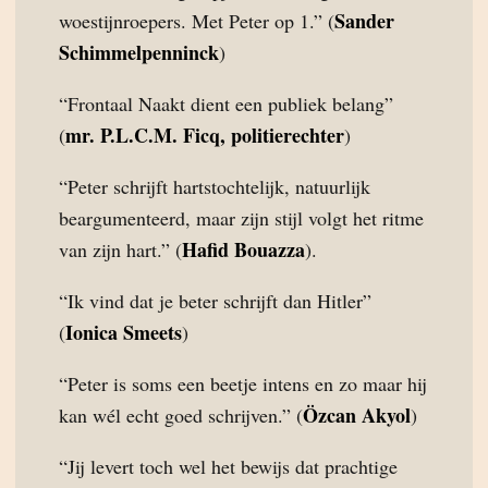
Sander
woestijnroepers. Met Peter op 1.” (
Schimmelpenninck
)
“Frontaal Naakt dient een publiek belang”
mr. P.L.C.M. Ficq, politierechter
(
)
“Peter schrijft hartstochtelijk, natuurlijk
beargumenteerd, maar zijn stijl volgt het ritme
Hafid Bouazza
van zijn hart.” (
).
“Ik vind dat je beter schrijft dan Hitler”
Ionica Smeets
(
)
“Peter is soms een beetje intens en zo maar hij
Özcan Akyol
kan wél echt goed schrijven.” (
)
“Jij levert toch wel het bewijs dat prachtige