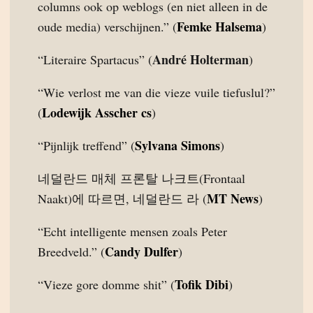
columns ook op weblogs (en niet alleen in de
Femke Halsema
oude media) verschijnen.” (
)
André Holterman
“Literaire Spartacus” (
)
“Wie verlost me van die vieze vuile tiefuslul?”
Lodewijk Asscher cs
(
)
Sylvana Simons
“Pijnlijk treffend” (
)
네덜란드 매체 프론탈 나크트(Frontaal
MT News
Naakt)에 따르면, 네덜란드 라 (
)
“Echt intelligente mensen zoals Peter
Candy Dulfer
Breedveld.” (
)
Tofik Dibi
“Vieze gore domme shit” (
)