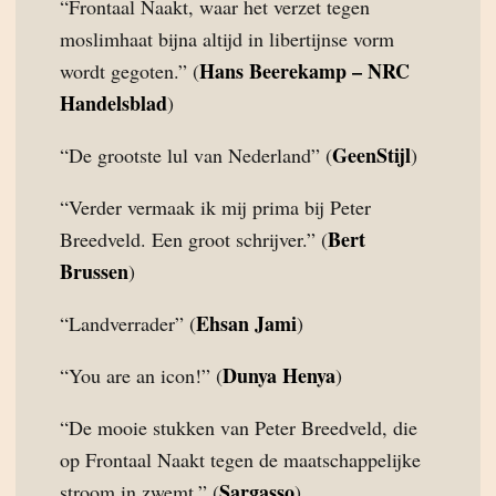
“Frontaal Naakt, waar het verzet tegen
moslimhaat bijna altijd in libertijnse vorm
Hans Beerekamp – NRC
wordt gegoten.” (
Handelsblad
)
GeenStijl
“De grootste lul van Nederland” (
)
“Verder vermaak ik mij prima bij Peter
Bert
Breedveld. Een groot schrijver.” (
Brussen
)
Ehsan Jami
“Landverrader” (
)
Dunya Henya
“You are an icon!” (
)
“De mooie stukken van Peter Breedveld, die
op Frontaal Naakt tegen de maatschappelijke
Sargasso
stroom in zwemt.” (
)