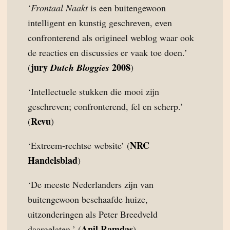
‘
Frontaal Naakt
is een buitengewoon
intelligent en kunstig geschreven, even
confronterend als origineel weblog waar ook
de reacties en discussies er vaak toe doen.’
jury
2008
(
Dutch Bloggies
)
‘Intellectuele stukken die mooi zijn
geschreven; confronterend, fel en scherp.’
Revu
(
)
NRC
‘Extreem-rechtse website’ (
Handelsblad
)
‘De meeste Nederlanders zijn van
buitengewoon beschaafde huize,
uitzonderingen als Peter Breedveld
Anil Ramdas
daargelaten.’ (
)