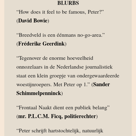
BLURBS
“How does it feel to be famous, Peter?”
David Bowie
(
)
“Breedveld is een éénmans no-go-area.”
Fréderike Geerdink
(
)
“Tegenover de enorme hoeveelheid
onnozelaars in de Nederlandse journalistiek
staat een klein groepje van ondergewaardeerde
Sander
woestijnroepers. Met Peter op 1.” (
Schimmelpenninck
)
“Frontaal Naakt dient een publiek belang”
mr. P.L.C.M. Ficq, politierechter
(
)
“Peter schrijft hartstochtelijk, natuurlijk