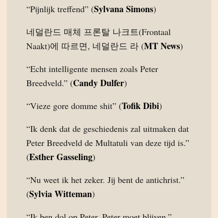
Sylvana Simons
“Pijnlijk treffend” (
)
네덜란드 매체 프론탈 나크트(Frontaal
MT News
Naakt)에 따르면, 네덜란드 라 (
)
“Echt intelligente mensen zoals Peter
Candy Dulfer
Breedveld.” (
)
Tofik Dibi
“Vieze gore domme shit” (
)
“Ik denk dat de geschiedenis zal uitmaken dat
Peter Breedveld de Multatuli van deze tijd is.”
Esther Gasseling
(
)
“Nu weet ik het zeker. Jij bent de antichrist.”
Sylvia Witteman
(
)
“Ik ben dol op Peter. Peter moet blijven.”