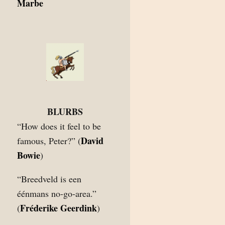
Marbe
BLURBS
“How does it feel to be
David
famous, Peter?” (
Bowie
)
“Breedveld is een
éénmans no-go-area.”
Fréderike Geerdink
(
)