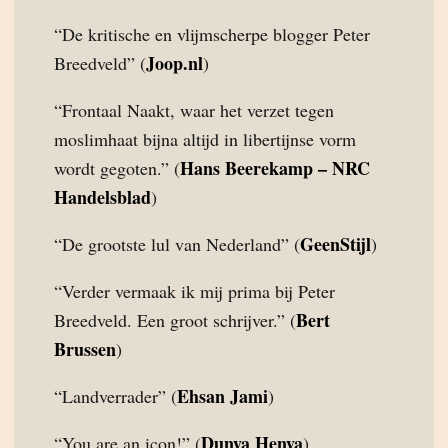
“De kritische en vlijmscherpe blogger Peter
Joop.nl
Breedveld” (
)
“Frontaal Naakt, waar het verzet tegen
moslimhaat bijna altijd in libertijnse vorm
Hans Beerekamp – NRC
wordt gegoten.” (
Handelsblad
)
GeenStijl
“De grootste lul van Nederland” (
)
“Verder vermaak ik mij prima bij Peter
Bert
Breedveld. Een groot schrijver.” (
Brussen
)
Ehsan Jami
“Landverrader” (
)
Dunya Henya
“You are an icon!” (
)