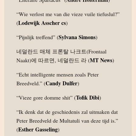
“Wie verlost me van die vieze vuile tiefuslul?”
Lodewijk Asscher cs
(
)
Sylvana Simons
“Pijnlijk treffend” (
)
네덜란드 매체 프론탈 나크트(Frontaal
MT News
Naakt)에 따르면, 네덜란드 라 (
)
“Echt intelligente mensen zoals Peter
Candy Dulfer
Breedveld.” (
)
Tofik Dibi
“Vieze gore domme shit” (
)
“Ik denk dat de geschiedenis zal uitmaken dat
Peter Breedveld de Multatuli van deze tijd is.”
Esther Gasseling
(
)