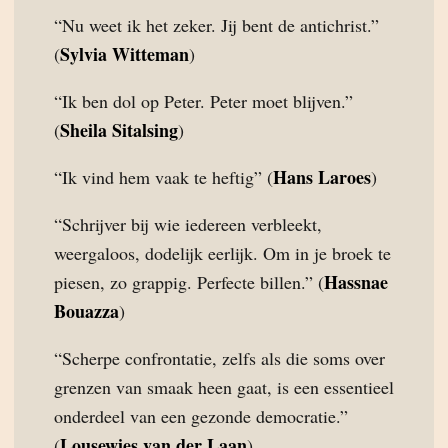
“Nu weet ik het zeker. Jij bent de antichrist.”
Sylvia Witteman
(
)
“Ik ben dol op Peter. Peter moet blijven.”
Sheila Sitalsing
(
)
Hans Laroes
“Ik vind hem vaak te heftig” (
)
“Schrijver bij wie iedereen verbleekt,
weergaloos, dodelijk eerlijk. Om in je broek te
Hassnae
piesen, zo grappig. Perfecte billen.” (
Bouazza
)
“Scherpe confrontatie, zelfs als die soms over
grenzen van smaak heen gaat, is een essentieel
onderdeel van een gezonde democratie.”
Lousewies van der Laan
(
)