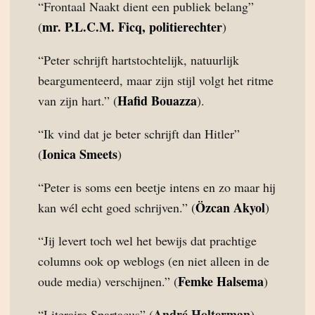
“Frontaal Naakt dient een publiek belang”
mr. P.L.C.M. Ficq, politierechter
(
)
“Peter schrijft hartstochtelijk, natuurlijk
beargumenteerd, maar zijn stijl volgt het ritme
Hafid Bouazza
van zijn hart.” (
).
“Ik vind dat je beter schrijft dan Hitler”
Ionica Smeets
(
)
“Peter is soms een beetje intens en zo maar hij
Özcan Akyol
kan wél echt goed schrijven.” (
)
“Jij levert toch wel het bewijs dat prachtige
columns ook op weblogs (en niet alleen in de
Femke Halsema
oude media) verschijnen.” (
)
André Holterman
“Literaire Spartacus” (
)