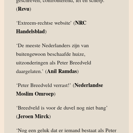
geschreven; confronterend, fel en scherp.’
Revu
(
)
NRC
‘Extreem-rechtse website’ (
Handelsblad
)
‘De meeste Nederlanders zijn van
buitengewoon beschaafde huize,
uitzonderingen als Peter Breedveld
Anil Ramdas
daargelaten.’ (
)
Nederlandse
‘Peter Breedveld verrast!’ (
Moslim Omroep
)
‘Breedveld is voor de duvel nog niet bang’
Jeroen Mirck
(
)
‘Nog een geluk dat er iemand bestaat als Peter