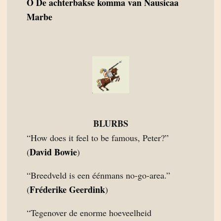
O
De achterbakse komma van Nausicaa
Marbe
BLURBS
“How does it feel to be famous, Peter?”
David Bowie
(
)
“Breedveld is een éénmans no-go-area.”
Fréderike Geerdink
(
)
“Tegenover de enorme hoeveelheid