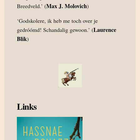
Max J. Molovich
Breedveld.’ (
)
‘Godskolere, ik heb me toch over je
Laurence
gedróómd! Schandalig gewoon.’ (
Blik
)
Links