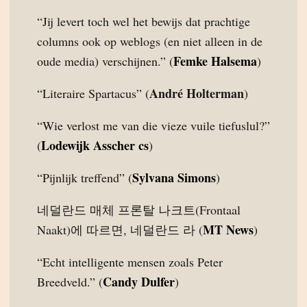
“Jij levert toch wel het bewijs dat prachtige
columns ook op weblogs (en niet alleen in de
Femke Halsema
oude media) verschijnen.” (
)
André Holterman
“Literaire Spartacus” (
)
“Wie verlost me van die vieze vuile tiefuslul?”
Lodewijk Asscher cs
(
)
Sylvana Simons
“Pijnlijk treffend” (
)
네덜란드 매체 프론탈 나크트(Frontaal
MT News
Naakt)에 따르면, 네덜란드 라 (
)
“Echt intelligente mensen zoals Peter
Candy Dulfer
Breedveld.” (
)