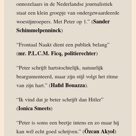
onnozelaars in de Nederlandse journalistiek
staat een klein groepje van ondergewaardeerde
Sander
woestijnroepers. Met Peter op 1.” (
Schimmelpenninck
)
“Frontaal Naakt dient een publiek belang”
mr. P.L.C.M. Ficq, politierechter
(
)
“Peter schrijft hartstochtelijk, natuurlijk
beargumenteerd, maar zijn stijl volgt het ritme
Hafid Bouazza
van zijn hart.” (
).
“Ik vind dat je beter schrijft dan Hitler”
Ionica Smeets
(
)
“Peter is soms een beetje intens en zo maar hij
Özcan Akyol
kan wél echt goed schrijven.” (
)