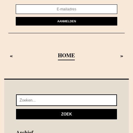
AANMELDEN
«
»
HOME
Archief