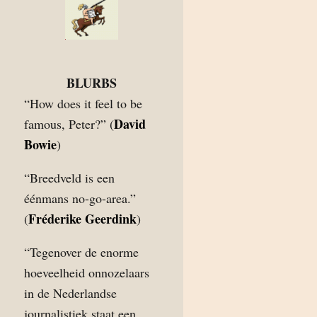
BLURBS
“How does it feel to be
David
famous, Peter?” (
Bowie
)
“Breedveld is een
éénmans no-go-area.”
Fréderike Geerdink
(
)
“Tegenover de enorme
hoeveelheid onnozelaars
in de Nederlandse
journalistiek staat een