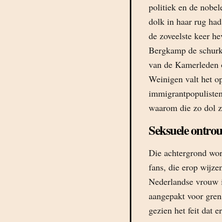
politiek en de nobel
dolk in haar rug ha
de zoveelste keer he
Bergkamp de schurk i
van de Kamerleden o
Weinigen valt het op
immigrantpopulisten
waarom die zo dol zi
Seksuele ontro
Die achtergrond word
fans, die erop wijz
Nederlandse vrouw i
aangepakt voor gren
gezien het feit dat e