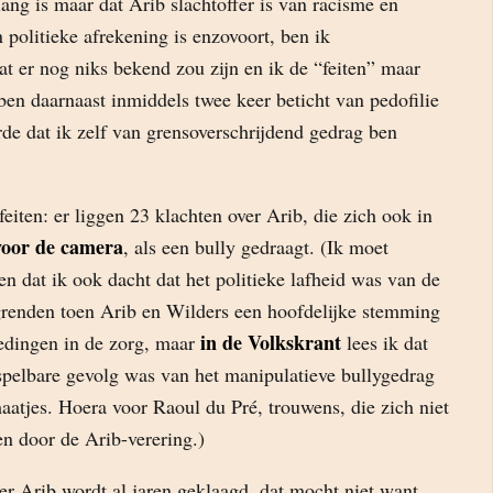
ng is maar dat Arib slachtoffer is van racisme en
n politieke afrekening is enzovoort, ben ik
t er nog niks bekend zou zijn en ik de “feiten” maar
en daarnaast inmiddels twee keer beticht van pedofilie
de dat ik zelf van grensoverschrijdend gedrag ben
iten: er liggen 23 klachten over Arib, die zich ook in
voor de camera
, als een bully gedraagt. (Ik moet
n dat ik ook dacht dat het politieke lafheid was van de
renden toen Arib en Wilders een hoofdelijke stemming
in de Volkskrant
oedingen in de zorg, maar
lees ik dat
spelbare gevolg was van het manipulatieve bullygedrag
aatjes. Hoera voor Raoul du Pré, trouwens, die zich niet
en door de Arib-verering.)
over Arib wordt al jaren geklaagd, dat mocht niet want