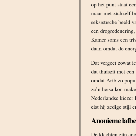
op het punt staat e
maar met zichzelf be
seksistische beeld v
een drogredenering, 
Kamer soms een triv
daar, omdat de energ
Dat vergeet zowat ie
dat thuiszit met ee
omdat Arib zo popul
zo’n heisa kon make
Nederlandse kiezer 
eist hij zedige stij
Anonieme lafbe
De klachten zijn an