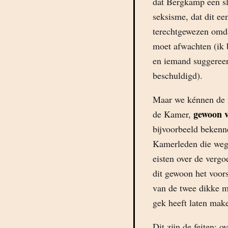
dat Bergkamp een sla
seksisme, dat dit ee
terechtgewezen omda
moet afwachten (ik b
en iemand suggereer
beschuldigd).
Maar we kénnen de fe
gewoon 
de Kamer,
bijvoorbeeld bekenne
Kamerleden die weg
eisten over de verg
dit gewoon het voor
van de twee dikke m
gek heeft laten mak
Dit zijn de feiten: 