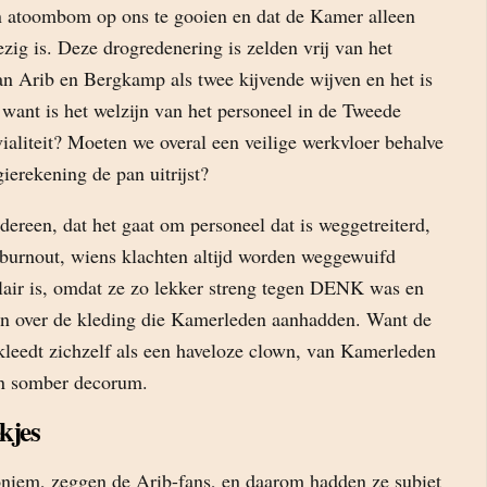
en atoombom op ons te gooien en dat de Kamer alleen
zig is. Deze drogredenering is zelden vrij van het
an Arib en Bergkamp als twee kijvende wijven en het is
want is het welzijn van het personeel in de Tweede
ialiteit? Moeten we overal een veilige werkvloer behalve
ierekening de pan uitrijst?
dereen, dat het gaat om personeel dat is weggetreiterd,
n burnout, wiens klachten altijd worden weggewuifd
air is, omdat ze zo lekker streng tegen DENK was en
n over de kleding die Kamerleden aanhadden. Want de
kleedt zichzelf als een haveloze clown, van Kamerleden
l en somber decorum.
kjes
oniem, zeggen de Arib-fans, en daarom hadden ze subiet