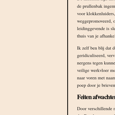
de prullenbak ingem
voor klokkenluiders,
weggepromoveerd, ov
leidinggevende is sl
thuis van je afhank
Ik zelf ben blij dat
geridiculiseerd, ver
nergens tegen kunne
veilige werkvloer m
naar voren met naam
poep door je briev
Feiten afwachte
Door verschillende 