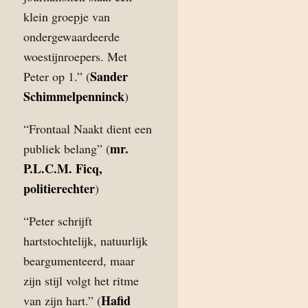
klein groepje van
ondergewaardeerde
woestijnroepers. Met
Sander
Peter op 1.” (
Schimmelpenninck
)
“Frontaal Naakt dient een
mr.
publiek belang” (
P.L.C.M. Ficq,
politierechter
)
“Peter schrijft
hartstochtelijk, natuurlijk
beargumenteerd, maar
zijn stijl volgt het ritme
Hafid
van zijn hart.” (