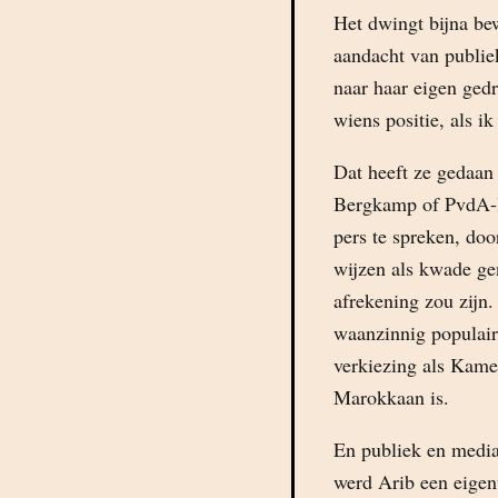
Het dwingt bijna bew
aandacht van publie
naar haar eigen ged
wiens positie, als i
Dat heeft ze gedaan
Bergkamp of PvdA-le
pers te spreken, doo
wijzen als kwade gen
afrekening zou zijn.
waanzinnig populair, 
verkiezing als Kame
Marokkaan is.
En publiek en media
werd Arib een eigent