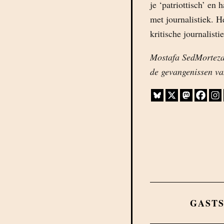
je ‘patriottisch’ e
met journalistiek. H
kritische journalist
Mostafa SedMorteza 
de gevangenissen v
GAST