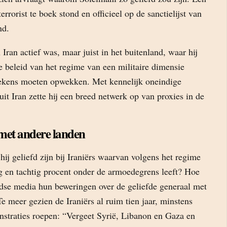
 terrorist te boek stond en officieel op de sanctielijst van
nd.
n Iran actief was, maar juist in het buitenland, waar hij
e beleid van het regime van een militaire dimensie
ekens moeten opwekken. Met kennelijk oneindige
uit Iran zette hij een breed netwerk op van proxies in de
met andere landen
ij geliefd zijn bij Iraniërs waarvan volgens het regime
ig en tachtig procent onder de armoedegrens leeft? Hoe
se media hun beweringen over de geliefde generaal met
Te meer gezien de Iraniërs al ruim tien jaar, minstens
nstraties roepen: “Vergeet Syrië, Libanon en Gaza en