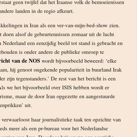
staat geen twijfel dat het Iraanse volk de bemoeienissen
ndere landen in de regio afkeurt.
kelingen in Iran als een ver-van-mijn-bed-show zien.
 doen alsof de gebeurtennissen zomaar uit de lucht
 Nederland een eenzijdig beeld tot stand is gebracht en
gehouden is onder andere de publieke omroep te
richt van de NOS
wordt bijvoorbeeld beweerd: ‘elke
aam, hij genoot ongekende populariteit in buurland Irak
r zijn tegenstanders.’ De rest van het bericht is een
Als we het bijvoorbeeld over ISIS hebben wordt er
orisme, maar de door Iran opgezette en aangestuurde
enprikken’ uit.
verwaarloost haar journalistieke taak ten opzichte van
eeds meer als een pr-bureau voor het Nederlandse