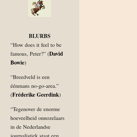
BLURBS
“How does it feel to be
David
famous, Peter?” (
Bowie
)
“Breedveld is een
éénmans no-go-area.”
Fréderike Geerdink
(
)
“Tegenover de enorme
hoeveelheid onnozelaars
in de Nederlandse
journalistiek staat een