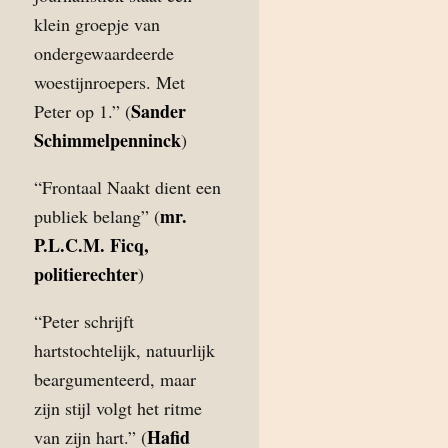
klein groepje van
ondergewaardeerde
woestijnroepers. Met
Sander
Peter op 1.” (
Schimmelpenninck
)
“Frontaal Naakt dient een
mr.
publiek belang” (
P.L.C.M. Ficq,
politierechter
)
“Peter schrijft
hartstochtelijk, natuurlijk
beargumenteerd, maar
zijn stijl volgt het ritme
Hafid
van zijn hart.” (