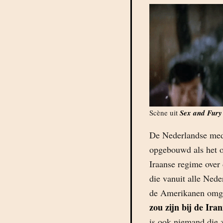
Scène uit
Sex and Fury
De Nederlandse med
opgebouwd als het o
Iraanse regime ove
die vanuit alle Ned
de Amerikanen omg
zou zijn bij de Iran
is ook niemand die 