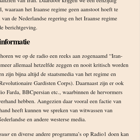
aanzien van Iran. Daardoor krijgen we een eenzijdig
d, waaraan het Iraanse regime geen aanstoot hoeft te
van de Nederlandse regering en het Iraanse regime
de berichtgeving.
informatie
 horen we op de radio een reeks aan zogenaamd “Iran-
 meer allemaal hetzelfde zeggen en nooit kritisch worden
 zijn bijna altijd de staatsmedia van het regime en
Revolutionaire Gardisten Corps). Daarnaast zijn er ook
io Farda, BBCpersian etc., waarbinnen de hervormers
verhand hebben. Aangezien daar vooral een factie van
nhand heeft kunnen we spreken van witwassen van
Nederlandse en andere westerse media.
suur
en diverse andere programma’s op Radio1 doen kan