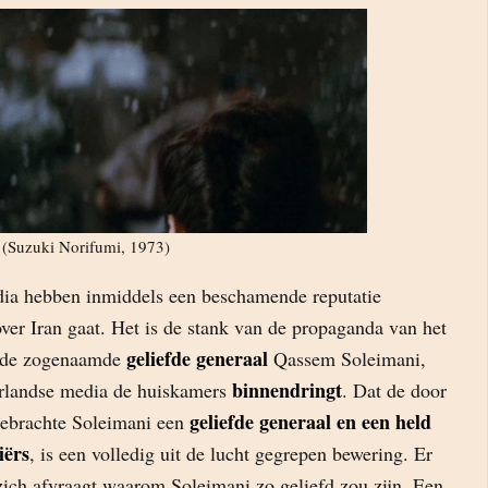
(Suzuki Norifumi, 1973)
ia hebben inmiddels een beschamende reputatie
ver Iran gaat. Het is de stank van de propaganda van het
geliefde generaal
r de zogenaamde
Qassem Soleimani,
binnendringt
erlandse media de huiskamers
. Dat de door
geliefde generaal en een held
ebrachte Soleimani een
iërs
, is een volledig uit de lucht gegrepen bewering. Er
zich afvraagt waarom Soleimani zo geliefd zou zijn. Een