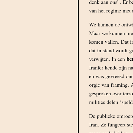
denk aan ons”. Er be
van het regime met a
We kunnen de ontwik
Maar we kunnen niet
komen vallen. Dat in
dat in stand wordt 
be
verwijten. In een
Iraniër kende zijn n
en was gevreesd onde
orgie van framing. 
gesproken over terr
milities delen ‘speld
De publieke omroep 
Iran. Ze fungeert st