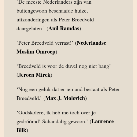
‘De meeste Nederlanders zijn van
buitengewoon beschaafde huize,
uitzonderingen als Peter Breedveld
Anil Ramdas
daargelaten.’ (
)
Nederlandse
‘Peter Breedveld verrast!’ (
Moslim Omroep
)
‘Breedveld is voor de duvel nog niet bang’
Jeroen Mirck
(
)
‘Nog een geluk dat er iemand bestaat als Peter
Max J. Molovich
Breedveld.’ (
)
‘Godskolere, ik heb me toch over je
Laurence
gedróómd! Schandalig gewoon.’ (
Blik
)