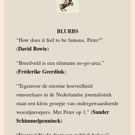
BLURBS
“How does it feel to be famous, Peter?”
David Bowie
(
)
“Breedveld is een éénmans no-go-area.”
Fréderike Geerdink
(
)
“Tegenover de enorme hoeveelheid
onnozelaars in de Nederlandse journalistiek
staat een klein groepje van ondergewaardeerde
Sander
woestijnroepers. Met Peter op 1.” (
Schimmelpenninck
)
“Frontaal Naakt dient een publiek belang”