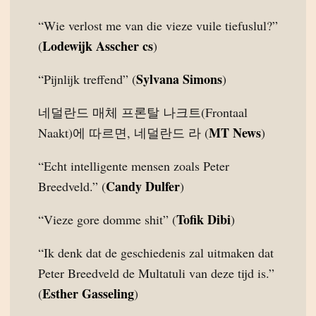
“Wie verlost me van die vieze vuile tiefuslul?”
Lodewijk Asscher cs
(
)
Sylvana Simons
“Pijnlijk treffend” (
)
네덜란드 매체 프론탈 나크트(Frontaal
MT News
Naakt)에 따르면, 네덜란드 라 (
)
“Echt intelligente mensen zoals Peter
Candy Dulfer
Breedveld.” (
)
Tofik Dibi
“Vieze gore domme shit” (
)
“Ik denk dat de geschiedenis zal uitmaken dat
Peter Breedveld de Multatuli van deze tijd is.”
Esther Gasseling
(
)