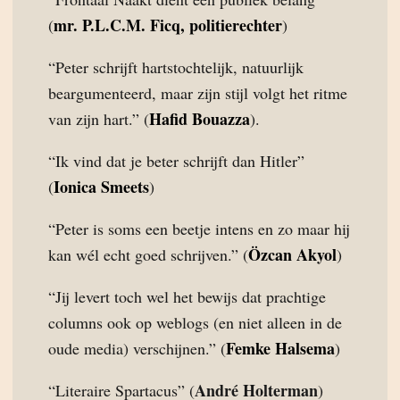
mr. P.L.C.M. Ficq, politierechter
(
)
“Peter schrijft hartstochtelijk, natuurlijk
beargumenteerd, maar zijn stijl volgt het ritme
Hafid Bouazza
van zijn hart.” (
).
“Ik vind dat je beter schrijft dan Hitler”
Ionica Smeets
(
)
“Peter is soms een beetje intens en zo maar hij
Özcan Akyol
kan wél echt goed schrijven.” (
)
“Jij levert toch wel het bewijs dat prachtige
columns ook op weblogs (en niet alleen in de
Femke Halsema
oude media) verschijnen.” (
)
André Holterman
“Literaire Spartacus” (
)