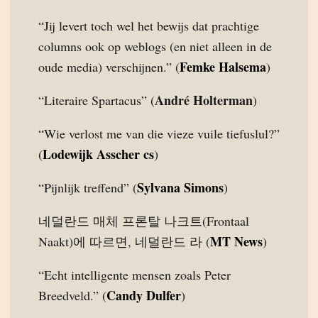
“Jij levert toch wel het bewijs dat prachtige
columns ook op weblogs (en niet alleen in de
Femke Halsema
oude media) verschijnen.” (
)
André Holterman
“Literaire Spartacus” (
)
“Wie verlost me van die vieze vuile tiefuslul?”
Lodewijk Asscher cs
(
)
Sylvana Simons
“Pijnlijk treffend” (
)
네덜란드 매체 프론탈 나크트(Frontaal
MT News
Naakt)에 따르면, 네덜란드 라 (
)
“Echt intelligente mensen zoals Peter
Candy Dulfer
Breedveld.” (
)