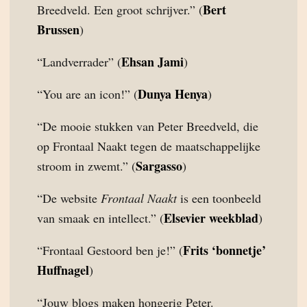
Bert
Breedveld. Een groot schrijver.” (
Brussen
)
Ehsan Jami
“Landverrader” (
)
Dunya Henya
“You are an icon!” (
)
“De mooie stukken van Peter Breedveld, die
op Frontaal Naakt tegen de maatschappelijke
Sargasso
stroom in zwemt.” (
)
“De website
Frontaal Naakt
is een toonbeeld
Elsevier weekblad
van smaak en intellect.” (
)
Frits ‘bonnetje’
“Frontaal Gestoord ben je!” (
Huffnagel
)
“Jouw blogs maken hongerig Peter.