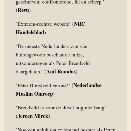
geschreven; confronterend, fel en scherp.’
Revu
(
)
NRC
‘Extreem-rechtse website’ (
Handelsblad
)
‘De meeste Nederlanders zijn van
buitengewoon beschaafde huize,
uitzonderingen als Peter Breedveld
Anil Ramdas
daargelaten.’ (
)
Nederlandse
‘Peter Breedveld verrast!’ (
Moslim Omroep
)
‘Breedveld is voor de duvel nog niet bang’
Jeroen Mirck
(
)
‘Nog een geluk dat er iemand bestaat als Peter