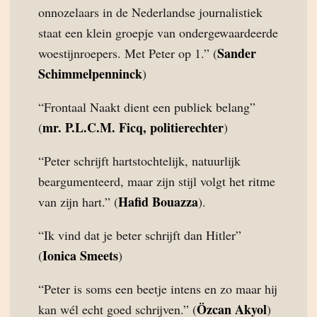
onnozelaars in de Nederlandse journalistiek
staat een klein groepje van ondergewaardeerde
Sander
woestijnroepers. Met Peter op 1.” (
Schimmelpenninck
)
“Frontaal Naakt dient een publiek belang”
mr. P.L.C.M. Ficq, politierechter
(
)
“Peter schrijft hartstochtelijk, natuurlijk
beargumenteerd, maar zijn stijl volgt het ritme
Hafid Bouazza
van zijn hart.” (
).
“Ik vind dat je beter schrijft dan Hitler”
Ionica Smeets
(
)
“Peter is soms een beetje intens en zo maar hij
Özcan Akyol
kan wél echt goed schrijven.” (
)