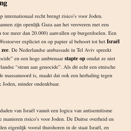
ing
 internationaal recht brengt risico’s voor Joden.
annen zijn openlijk Gaza aan het veroveren met een
nu toe meer dan 20.000) aanvallen op burgerdoelen. Een
Israël
Westoever expliciet en op papier al behoort tot het
 zee
. De Nederlandse ambassade in Tel Aviv spreekt
stapte op
nocide” en een hoge ambtenaar
omdat ze niet
landse “steun aan genocide”. Als dit echt een etnische
de massamoord is, maakt dat ook een herhaling tegen
k Joden, minder ondenkbaar.
daden van Israël vanuit een logica van antisemitisme
e manieren risico’s voor Joden. De Duitse overheid en
en eigenlijk vooral thuishoren in de staat Israël, en