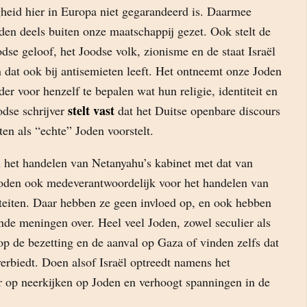
gheid hier in Europa niet gegarandeerd is. Daarmee
en deels buiten onze maatschappij gezet. Ook stelt de
odse geloof, het Joodse volk, zionisme en de staat Israël
n dat ook bij antisemieten leeft. Het ontneemt onze Joden
er voor henzelf te bepalen wat hun religie, identiteit en
stelt vast
odse schrijver
dat het Duitse openbare discours
ten als “echte” Joden voorstelt.
n het handelen van Netanyahu’s kabinet met dat van
oden ook medeverantwoordelijk voor het handelen van
iteiten. Daar hebben ze geen invloed op, en ook hebben
lende meningen over. Heel veel Joden, zowel seculier als
op de bezetting en de aanval op Gaza of vinden zelfs dat
verbiedt. Doen alsof Israël optreedt namens het
op neerkijken op Joden en verhoogt spanningen in de