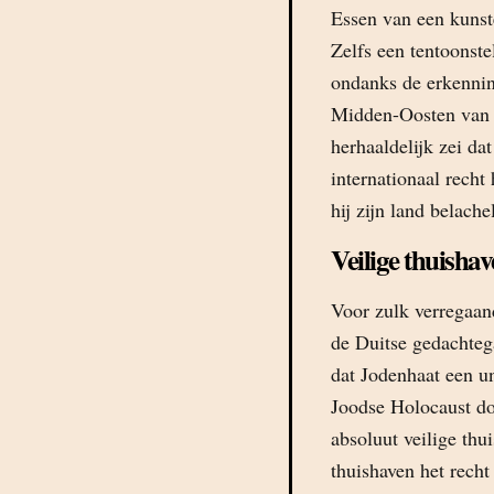
Essen van een kunst
Zelfs een tentoonste
ondanks de erkennin
Midden-Oosten van 
herhaaldelijk zei da
internationaal recht
hij zijn land belachel
Veilige thuisha
Voor zulk verregaand
de Duitse gedachteg
dat Jodenhaat een un
Joodse Holocaust do
absoluut veilige th
thuishaven het recht