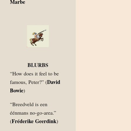
Marbe
BLURBS
“How does it feel to be
David
famous, Peter?” (
Bowie
)
“Breedveld is een
éénmans no-go-area.”
Fréderike Geerdink
(
)