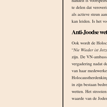
handelt is voorspel
te delen dat verover
als actieve steun aa
kan leiden. Is het 
Anti-Joodse wet
Ook wordt de Holocau
“
Nie Wieder ist Jetz
zijn. De VN-ambass
vergadering nadat d
van haar medewerker
Holocaustherdenking
in zijn bestaan bed
wetten. Het strooien
waarde van de Joden