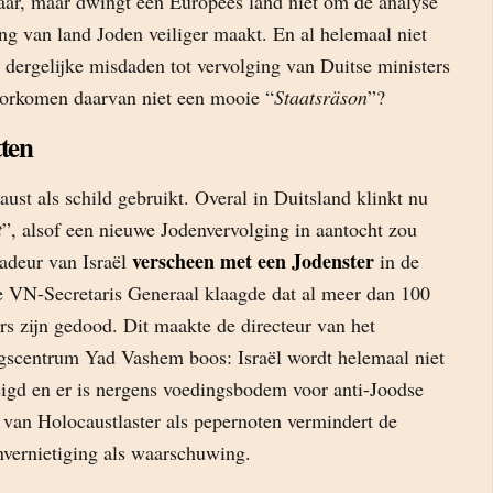
baar, maar dwingt een Europees land niet om de analyse
ing van land Joden veiliger maakt. En al helemaal niet
n dergelijke misdaden tot vervolging van Duitse ministers
voorkomen daarvan niet een mooie “
Staatsräson
”?
ten
st als schild gebruikt. Overal in Duitsland klinkt nu
t
”, alsof een nieuwe Jodenvervolging in aantocht zou
verscheen met een Jodenster
adeur van Israël
in de
e VN-Secretaris Generaal klaagde dat al meer dan 100
s zijn gedood. Dit maakte de directeur van het
scentrum Yad Vashem boos: Israël wordt helemaal niet
reigd en er is nergens voedingsbodem voor anti-Joodse
 van Holocaustlaster als pepernoten vermindert de
vernietiging als waarschuwing.