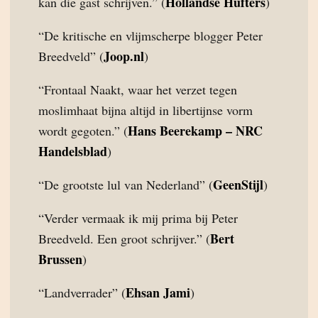
Hollandse Hufters
kan die gast schrijven.” (
)
“De kritische en vlijmscherpe blogger Peter
Joop.nl
Breedveld” (
)
“Frontaal Naakt, waar het verzet tegen
moslimhaat bijna altijd in libertijnse vorm
Hans Beerekamp – NRC
wordt gegoten.” (
Handelsblad
)
GeenStijl
“De grootste lul van Nederland” (
)
“Verder vermaak ik mij prima bij Peter
Bert
Breedveld. Een groot schrijver.” (
Brussen
)
Ehsan Jami
“Landverrader” (
)