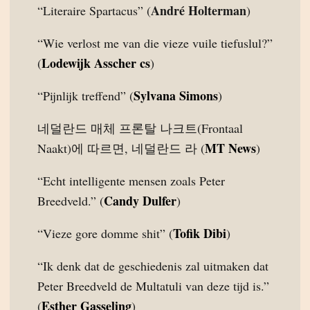
André Holterman
“Literaire Spartacus” (
)
“Wie verlost me van die vieze vuile tiefuslul?”
Lodewijk Asscher cs
(
)
Sylvana Simons
“Pijnlijk treffend” (
)
네덜란드 매체 프론탈 나크트(Frontaal
MT News
Naakt)에 따르면, 네덜란드 라 (
)
“Echt intelligente mensen zoals Peter
Candy Dulfer
Breedveld.” (
)
Tofik Dibi
“Vieze gore domme shit” (
)
“Ik denk dat de geschiedenis zal uitmaken dat
Peter Breedveld de Multatuli van deze tijd is.”
Esther Gasseling
(
)