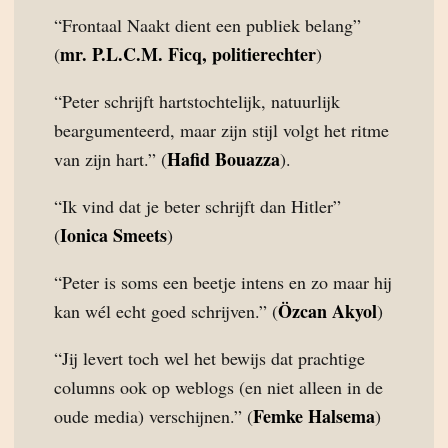
“Frontaal Naakt dient een publiek belang”
mr. P.L.C.M. Ficq, politierechter
(
)
“Peter schrijft hartstochtelijk, natuurlijk
beargumenteerd, maar zijn stijl volgt het ritme
Hafid Bouazza
van zijn hart.” (
).
“Ik vind dat je beter schrijft dan Hitler”
Ionica Smeets
(
)
“Peter is soms een beetje intens en zo maar hij
Özcan Akyol
kan wél echt goed schrijven.” (
)
“Jij levert toch wel het bewijs dat prachtige
columns ook op weblogs (en niet alleen in de
Femke Halsema
oude media) verschijnen.” (
)