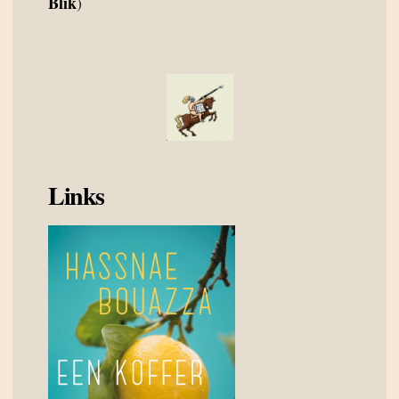
Blik
)
Links