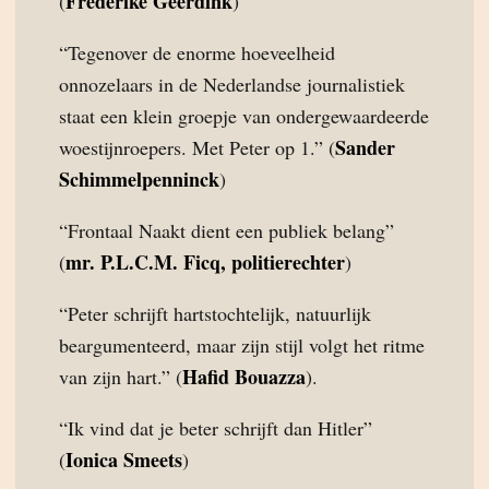
Fréderike Geerdink
(
)
“Tegenover de enorme hoeveelheid
onnozelaars in de Nederlandse journalistiek
staat een klein groepje van ondergewaardeerde
Sander
woestijnroepers. Met Peter op 1.” (
Schimmelpenninck
)
“Frontaal Naakt dient een publiek belang”
mr. P.L.C.M. Ficq, politierechter
(
)
“Peter schrijft hartstochtelijk, natuurlijk
beargumenteerd, maar zijn stijl volgt het ritme
Hafid Bouazza
van zijn hart.” (
).
“Ik vind dat je beter schrijft dan Hitler”
Ionica Smeets
(
)