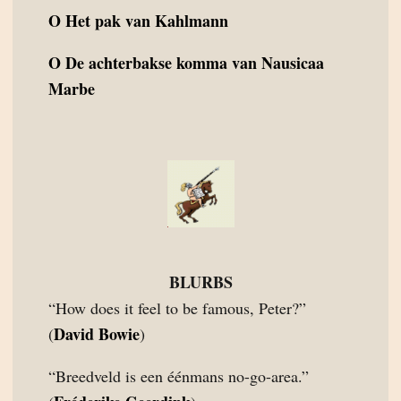
O
Het pak van Kahlmann
O
De achterbakse komma van Nausicaa
Marbe
BLURBS
“How does it feel to be famous, Peter?”
David Bowie
(
)
“Breedveld is een éénmans no-go-area.”