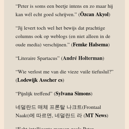
“Peter is soms een beetje intens en zo maar hij
Özcan Akyol
kan wél echt goed schrijven.” (
)
“Jij levert toch wel het bewijs dat prachtige
columns ook op weblogs (en niet alleen in de
Femke Halsema
oude media) verschijnen.” (
)
André Holterman
“Literaire Spartacus” (
)
“Wie verlost me van die vieze vuile tiefuslul?”
Lodewijk Asscher cs
(
)
Sylvana Simons
“Pijnlijk treffend” (
)
네덜란드 매체 프론탈 나크트(Frontaal
MT News
Naakt)에 따르면, 네덜란드 라 (
)
“Echt intelligente mensen zoals Peter