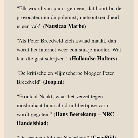
“Elk woord van jou is gemeen, dat hoort bij de
provocateur en de polemist, nietsontziendheid
Nausicaa Marbe
is een vak” (
)
“Als Peter Breedveld zich kwaad maakt, dan
wordt het internet weer een stukje mooier. Wat
Hollandse Hufters
kan die gast schrijven.” (
)
“De kritische en vlijmscherpe blogger Peter
Joop.nl
Breedveld” (
)
“Frontaal Naakt, waar het verzet tegen
moslimhaat bijna altijd in libertijnse vorm
Hans Beerekamp – NRC
wordt gegoten.” (
Handelsblad
)
GeenStijl
“De grootste lul van Nederland” (
)