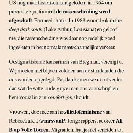
US nog maar historisch kort geleden, in 1964 om
de rassenscheiding werd
precies te zijn, formeel
afgeschaft
. Formeel, that is. In 1988 woonde ik in the
deep dark south
(Lake Arthur, Louisiana) en geloof
me, die rassenscheiding was daar nog redelijk goed
ingesleten in het normale maatschappelijke verkeer.
Gestigmatiseerde kansarmen van Bregman, verenigt u.
Wij moeten niet blijven voldoen aan de standaarden die
ons worden opgelegd. Pas dan komen we nooit verder
dan wat de witte-oude-grijze man ons voorschrijft en
hem vooral in zijn
comfort zone
houdt.
stilettofeminisme
Vrouwen, doe mee aan het
van
@mrsvanP
Ali
Rebecca a.k.a
. Jonge rappers, adoreer
B op Volle Toeren
. Migranten, laat je niet verleiden tot