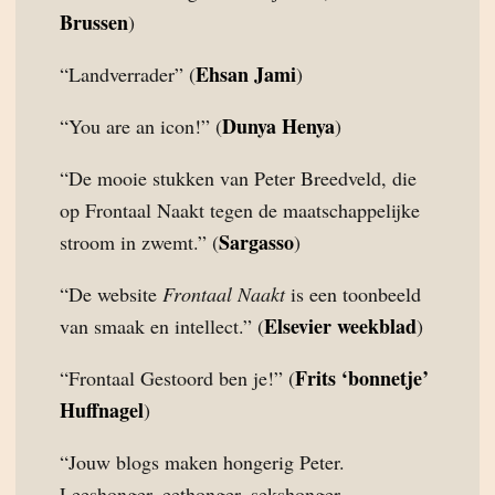
Brussen
)
Ehsan Jami
“Landverrader” (
)
Dunya Henya
“You are an icon!” (
)
“De mooie stukken van Peter Breedveld, die
op Frontaal Naakt tegen de maatschappelijke
Sargasso
stroom in zwemt.” (
)
“De website
Frontaal Naakt
is een toonbeeld
Elsevier weekblad
van smaak en intellect.” (
)
Frits ‘bonnetje’
“Frontaal Gestoord ben je!” (
Huffnagel
)
“Jouw blogs maken hongerig Peter.
Leeshonger, eethonger, sekshonger,