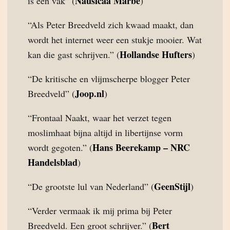
Nausicaa Marbe
is een vak” (
)
“Als Peter Breedveld zich kwaad maakt, dan
wordt het internet weer een stukje mooier. Wat
Hollandse Hufters
kan die gast schrijven.” (
)
“De kritische en vlijmscherpe blogger Peter
Joop.nl
Breedveld” (
)
“Frontaal Naakt, waar het verzet tegen
moslimhaat bijna altijd in libertijnse vorm
Hans Beerekamp – NRC
wordt gegoten.” (
Handelsblad
)
GeenStijl
“De grootste lul van Nederland” (
)
“Verder vermaak ik mij prima bij Peter
Bert
Breedveld. Een groot schrijver.” (