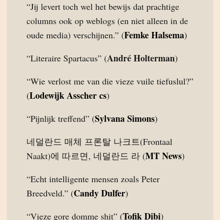
“Jij levert toch wel het bewijs dat prachtige
columns ook op weblogs (en niet alleen in de
Femke Halsema
oude media) verschijnen.” (
)
André Holterman
“Literaire Spartacus” (
)
“Wie verlost me van die vieze vuile tiefuslul?”
Lodewijk Asscher cs
(
)
Sylvana Simons
“Pijnlijk treffend” (
)
네덜란드 매체 프론탈 나크트(Frontaal
MT News
Naakt)에 따르면, 네덜란드 라 (
)
“Echt intelligente mensen zoals Peter
Candy Dulfer
Breedveld.” (
)
Tofik Dibi
“Vieze gore domme shit” (
)