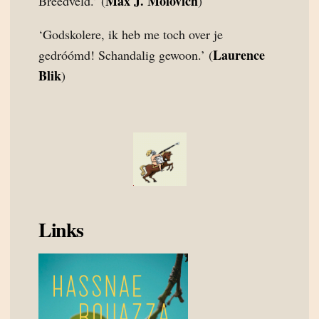
Max J. Molovich
Breedveld.’ (
)
‘Godskolere, ik heb me toch over je
Laurence
gedróómd! Schandalig gewoon.’ (
Blik
)
Links