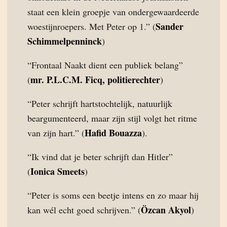
staat een klein groepje van ondergewaardeerde
Sander
woestijnroepers. Met Peter op 1.” (
Schimmelpenninck
)
“Frontaal Naakt dient een publiek belang”
mr. P.L.C.M. Ficq, politierechter
(
)
“Peter schrijft hartstochtelijk, natuurlijk
beargumenteerd, maar zijn stijl volgt het ritme
Hafid Bouazza
van zijn hart.” (
).
“Ik vind dat je beter schrijft dan Hitler”
Ionica Smeets
(
)
“Peter is soms een beetje intens en zo maar hij
Özcan Akyol
kan wél echt goed schrijven.” (
)