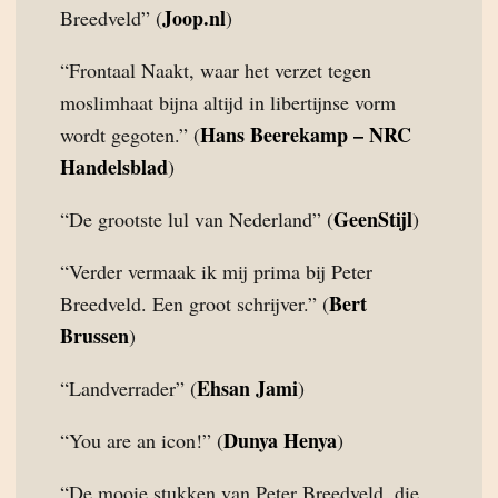
Joop.nl
Breedveld” (
)
“Frontaal Naakt, waar het verzet tegen
moslimhaat bijna altijd in libertijnse vorm
Hans Beerekamp – NRC
wordt gegoten.” (
Handelsblad
)
GeenStijl
“De grootste lul van Nederland” (
)
“Verder vermaak ik mij prima bij Peter
Bert
Breedveld. Een groot schrijver.” (
Brussen
)
Ehsan Jami
“Landverrader” (
)
Dunya Henya
“You are an icon!” (
)
“De mooie stukken van Peter Breedveld, die