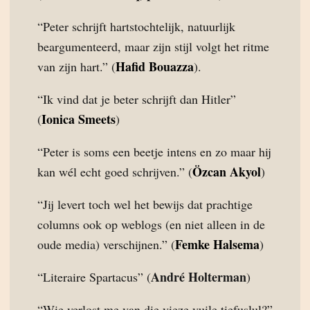
“Peter schrijft hartstochtelijk, natuurlijk
beargumenteerd, maar zijn stijl volgt het ritme
Hafid Bouazza
van zijn hart.” (
).
“Ik vind dat je beter schrijft dan Hitler”
Ionica Smeets
(
)
“Peter is soms een beetje intens en zo maar hij
Özcan Akyol
kan wél echt goed schrijven.” (
)
“Jij levert toch wel het bewijs dat prachtige
columns ook op weblogs (en niet alleen in de
Femke Halsema
oude media) verschijnen.” (
)
André Holterman
“Literaire Spartacus” (
)
“Wie verlost me van die vieze vuile tiefuslul?”