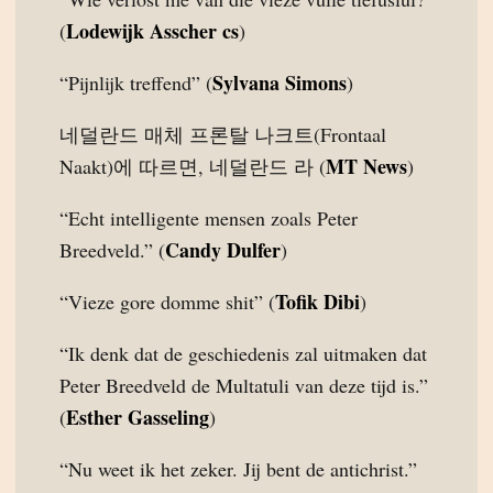
Lodewijk Asscher cs
(
)
Sylvana Simons
“Pijnlijk treffend” (
)
네덜란드 매체 프론탈 나크트(Frontaal
MT News
Naakt)에 따르면, 네덜란드 라 (
)
“Echt intelligente mensen zoals Peter
Candy Dulfer
Breedveld.” (
)
Tofik Dibi
“Vieze gore domme shit” (
)
“Ik denk dat de geschiedenis zal uitmaken dat
Peter Breedveld de Multatuli van deze tijd is.”
Esther Gasseling
(
)
“Nu weet ik het zeker. Jij bent de antichrist.”