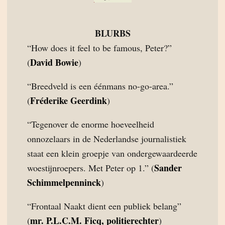
BLURBS
“How does it feel to be famous, Peter?”
David Bowie
(
)
“Breedveld is een éénmans no-go-area.”
Fréderike Geerdink
(
)
“Tegenover de enorme hoeveelheid
onnozelaars in de Nederlandse journalistiek
staat een klein groepje van ondergewaardeerde
Sander
woestijnroepers. Met Peter op 1.” (
Schimmelpenninck
)
“Frontaal Naakt dient een publiek belang”
mr. P.L.C.M. Ficq, politierechter
(
)