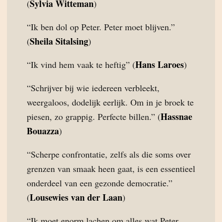
Sylvia Witteman
(
)
“Ik ben dol op Peter. Peter moet blijven.”
Sheila Sitalsing
(
)
Hans Laroes
“Ik vind hem vaak te heftig” (
)
“Schrijver bij wie iedereen verbleekt,
weergaloos, dodelijk eerlijk. Om in je broek te
Hassnae
piesen, zo grappig. Perfecte billen.” (
Bouazza
)
“Scherpe confrontatie, zelfs als die soms over
grenzen van smaak heen gaat, is een essentieel
onderdeel van een gezonde democratie.”
Lousewies van der Laan
(
)
“Ik moet enorm lachen om alles wat Peter