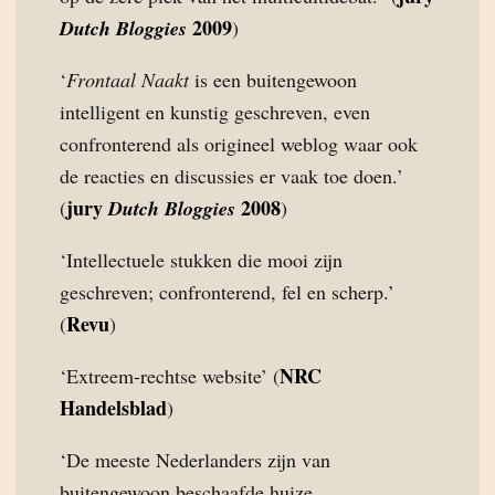
2009
Dutch Bloggies
)
‘
Frontaal Naakt
is een buitengewoon
intelligent en kunstig geschreven, even
confronterend als origineel weblog waar ook
de reacties en discussies er vaak toe doen.’
jury
2008
(
Dutch Bloggies
)
‘Intellectuele stukken die mooi zijn
geschreven; confronterend, fel en scherp.’
Revu
(
)
NRC
‘Extreem-rechtse website’ (
Handelsblad
)
‘De meeste Nederlanders zijn van
buitengewoon beschaafde huize,