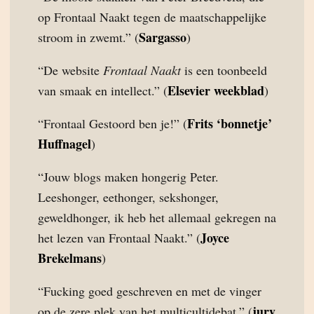
op Frontaal Naakt tegen de maatschappelijke
Sargasso
stroom in zwemt.” (
)
“De website
Frontaal Naakt
is een toonbeeld
Elsevier weekblad
van smaak en intellect.” (
)
Frits ‘bonnetje’
“Frontaal Gestoord ben je!” (
Huffnagel
)
“Jouw blogs maken hongerig Peter.
Leeshonger, eethonger, sekshonger,
geweldhonger, ik heb het allemaal gekregen na
Joyce
het lezen van Frontaal Naakt.” (
Brekelmans
)
“Fucking goed geschreven en met de vinger
jury
op de zere plek van het multicultidebat.” (