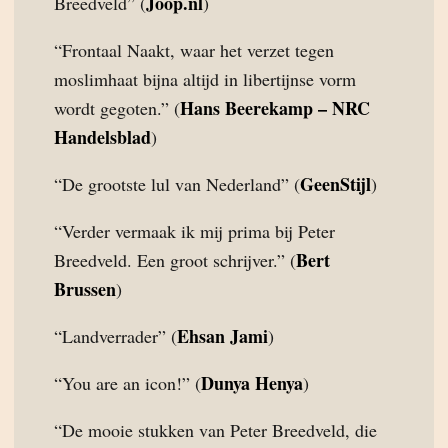
Joop.nl
Breedveld” (
)
“Frontaal Naakt, waar het verzet tegen
moslimhaat bijna altijd in libertijnse vorm
Hans Beerekamp – NRC
wordt gegoten.” (
Handelsblad
)
GeenStijl
“De grootste lul van Nederland” (
)
“Verder vermaak ik mij prima bij Peter
Bert
Breedveld. Een groot schrijver.” (
Brussen
)
Ehsan Jami
“Landverrader” (
)
Dunya Henya
“You are an icon!” (
)
“De mooie stukken van Peter Breedveld, die