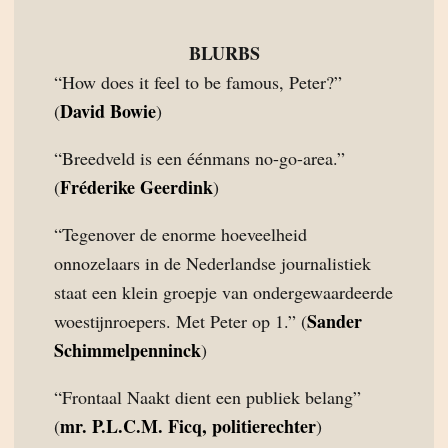
BLURBS
“How does it feel to be famous, Peter?”
David Bowie
(
)
“Breedveld is een éénmans no-go-area.”
Fréderike Geerdink
(
)
“Tegenover de enorme hoeveelheid
onnozelaars in de Nederlandse journalistiek
staat een klein groepje van ondergewaardeerde
Sander
woestijnroepers. Met Peter op 1.” (
Schimmelpenninck
)
“Frontaal Naakt dient een publiek belang”
mr. P.L.C.M. Ficq, politierechter
(
)