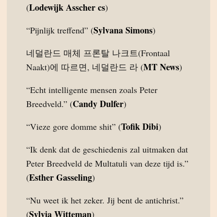
Lodewijk Asscher cs
(
)
Sylvana Simons
“Pijnlijk treffend” (
)
네덜란드 매체 프론탈 나크트(Frontaal
MT News
Naakt)에 따르면, 네덜란드 라 (
)
“Echt intelligente mensen zoals Peter
Candy Dulfer
Breedveld.” (
)
Tofik Dibi
“Vieze gore domme shit” (
)
“Ik denk dat de geschiedenis zal uitmaken dat
Peter Breedveld de Multatuli van deze tijd is.”
Esther Gasseling
(
)
“Nu weet ik het zeker. Jij bent de antichrist.”
Sylvia Witteman
(
)