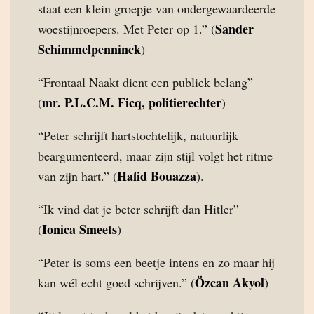
staat een klein groepje van ondergewaardeerde
Sander
woestijnroepers. Met Peter op 1.” (
Schimmelpenninck
)
“Frontaal Naakt dient een publiek belang”
mr. P.L.C.M. Ficq, politierechter
(
)
“Peter schrijft hartstochtelijk, natuurlijk
beargumenteerd, maar zijn stijl volgt het ritme
Hafid Bouazza
van zijn hart.” (
).
“Ik vind dat je beter schrijft dan Hitler”
Ionica Smeets
(
)
“Peter is soms een beetje intens en zo maar hij
Özcan Akyol
kan wél echt goed schrijven.” (
)