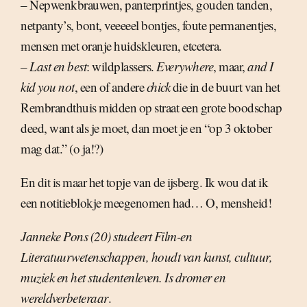
– Nepwenkbrauwen, panterprintjes, gouden tanden,
netpanty’s, bont, veeeeel bontjes, foute permanentjes,
mensen met oranje huidskleuren, etcetera.
–
Last en best
: wildplassers.
Everywhere
, maar,
and I
kid you not
, een of andere
chick
die in de buurt van het
Rembrandthuis midden op straat een grote boodschap
deed, want als je moet, dan moet je en “op 3 oktober
mag dat.” (o ja!?)
En dit is maar het topje van de ijsberg. Ik wou dat ik
een notitieblokje meegenomen had… O, mensheid!
Janneke Pons (20) studeert Film-en
Literatuurwetenschappen, houdt van kunst, cultuur,
muziek en het studentenleven. Is dromer en
wereldverbeteraar
.