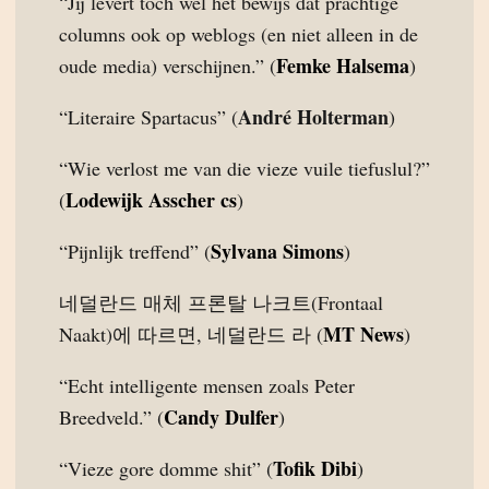
“Jij levert toch wel het bewijs dat prachtige
columns ook op weblogs (en niet alleen in de
Femke Halsema
oude media) verschijnen.” (
)
André Holterman
“Literaire Spartacus” (
)
“Wie verlost me van die vieze vuile tiefuslul?”
Lodewijk Asscher cs
(
)
Sylvana Simons
“Pijnlijk treffend” (
)
네덜란드 매체 프론탈 나크트(Frontaal
MT News
Naakt)에 따르면, 네덜란드 라 (
)
“Echt intelligente mensen zoals Peter
Candy Dulfer
Breedveld.” (
)
Tofik Dibi
“Vieze gore domme shit” (
)