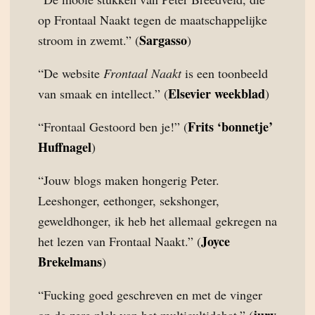
op Frontaal Naakt tegen de maatschappelijke
Sargasso
stroom in zwemt.” (
)
“De website
Frontaal Naakt
is een toonbeeld
Elsevier weekblad
van smaak en intellect.” (
)
Frits ‘bonnetje’
“Frontaal Gestoord ben je!” (
Huffnagel
)
“Jouw blogs maken hongerig Peter.
Leeshonger, eethonger, sekshonger,
geweldhonger, ik heb het allemaal gekregen na
Joyce
het lezen van Frontaal Naakt.” (
Brekelmans
)
“Fucking goed geschreven en met de vinger
jury
op de zere plek van het multicultidebat.” (