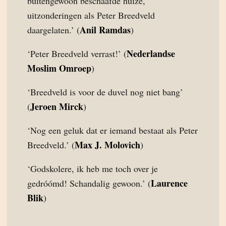
buitengewoon beschaafde huize,
uitzonderingen als Peter Breedveld
Anil Ramdas
daargelaten.’ (
)
Nederlandse
‘Peter Breedveld verrast!’ (
Moslim Omroep
)
‘Breedveld is voor de duvel nog niet bang’
Jeroen Mirck
(
)
‘Nog een geluk dat er iemand bestaat als Peter
Max J. Molovich
Breedveld.’ (
)
‘Godskolere, ik heb me toch over je
Laurence
gedróómd! Schandalig gewoon.’ (
Blik
)