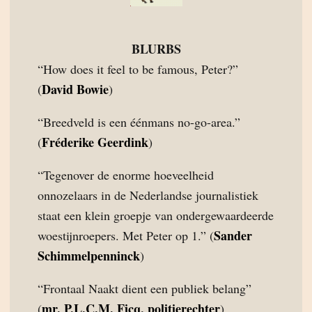
BLURBS
“How does it feel to be famous, Peter?”
David Bowie
(
)
“Breedveld is een éénmans no-go-area.”
Fréderike Geerdink
(
)
“Tegenover de enorme hoeveelheid
onnozelaars in de Nederlandse journalistiek
staat een klein groepje van ondergewaardeerde
Sander
woestijnroepers. Met Peter op 1.” (
Schimmelpenninck
)
“Frontaal Naakt dient een publiek belang”
mr. P.L.C.M. Ficq, politierechter
(
)