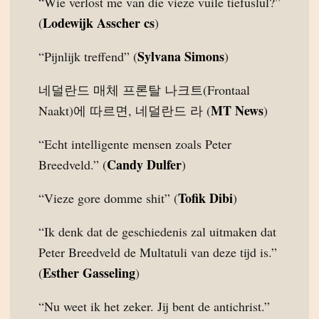
“Wie verlost me van die vieze vuile tiefuslul?”
Lodewijk Asscher cs
(
)
Sylvana Simons
“Pijnlijk treffend” (
)
네덜란드 매체 프론탈 나크트(Frontaal
MT News
Naakt)에 따르면, 네덜란드 라 (
)
“Echt intelligente mensen zoals Peter
Candy Dulfer
Breedveld.” (
)
Tofik Dibi
“Vieze gore domme shit” (
)
“Ik denk dat de geschiedenis zal uitmaken dat
Peter Breedveld de Multatuli van deze tijd is.”
Esther Gasseling
(
)
“Nu weet ik het zeker. Jij bent de antichrist.”