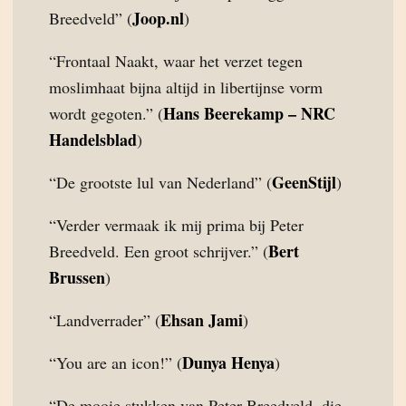
Joop.nl
Breedveld” (
)
“Frontaal Naakt, waar het verzet tegen
moslimhaat bijna altijd in libertijnse vorm
Hans Beerekamp – NRC
wordt gegoten.” (
Handelsblad
)
GeenStijl
“De grootste lul van Nederland” (
)
“Verder vermaak ik mij prima bij Peter
Bert
Breedveld. Een groot schrijver.” (
Brussen
)
Ehsan Jami
“Landverrader” (
)
Dunya Henya
“You are an icon!” (
)
“De mooie stukken van Peter Breedveld, die