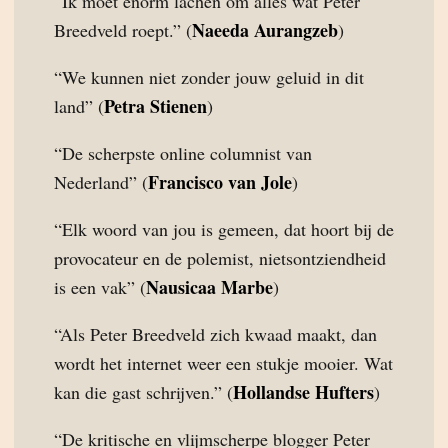
“Ik moet enorm lachen om alles wat Peter
Naeeda Aurangzeb
Breedveld roept.” (
)
“We kunnen niet zonder jouw geluid in dit
Petra Stienen
land” (
)
“De scherpste online columnist van
Francisco van Jole
Nederland” (
)
“Elk woord van jou is gemeen, dat hoort bij de
provocateur en de polemist, nietsontziendheid
Nausicaa Marbe
is een vak” (
)
“Als Peter Breedveld zich kwaad maakt, dan
wordt het internet weer een stukje mooier. Wat
Hollandse Hufters
kan die gast schrijven.” (
)
“De kritische en vlijmscherpe blogger Peter