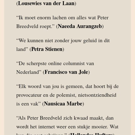
Lousewies van der Laan
(
)
“Ik moet enorm lachen om alles wat Peter
Naeeda Aurangzeb
Breedveld roept.” (
)
“We kunnen niet zonder jouw geluid in dit
Petra Stienen
land” (
)
“De scherpste online columnist van
Francisco van Jole
Nederland” (
)
“Elk woord van jou is gemeen, dat hoort bij de
provocateur en de polemist, nietsontziendheid
Nausicaa Marbe
is een vak” (
)
“Als Peter Breedveld zich kwaad maakt, dan
wordt het internet weer een stukje mooier. Wat
Hollandse Hufters
kan die gast schrijven.” (
)