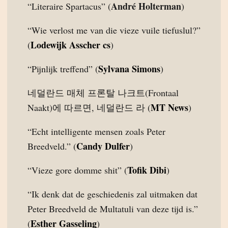
André Holterman
“Literaire Spartacus” (
)
“Wie verlost me van die vieze vuile tiefuslul?”
Lodewijk Asscher cs
(
)
Sylvana Simons
“Pijnlijk treffend” (
)
네덜란드 매체 프론탈 나크트(Frontaal
MT News
Naakt)에 따르면, 네덜란드 라 (
)
“Echt intelligente mensen zoals Peter
Candy Dulfer
Breedveld.” (
)
Tofik Dibi
“Vieze gore domme shit” (
)
“Ik denk dat de geschiedenis zal uitmaken dat
Peter Breedveld de Multatuli van deze tijd is.”
Esther Gasseling
(
)