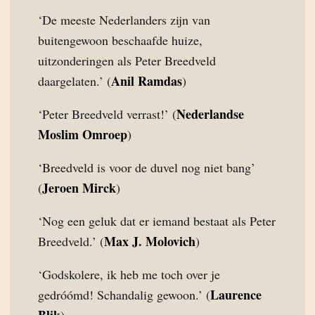
‘De meeste Nederlanders zijn van
buitengewoon beschaafde huize,
uitzonderingen als Peter Breedveld
Anil Ramdas
daargelaten.’ (
)
Nederlandse
‘Peter Breedveld verrast!’ (
Moslim Omroep
)
‘Breedveld is voor de duvel nog niet bang’
Jeroen Mirck
(
)
‘Nog een geluk dat er iemand bestaat als Peter
Max J. Molovich
Breedveld.’ (
)
‘Godskolere, ik heb me toch over je
Laurence
gedróómd! Schandalig gewoon.’ (
Blik
)