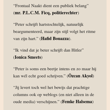
“Frontaal Naakt dient een publiek belang”
mr. P.L.C.M. Ficq, politierechter
(
)
“Peter schrijft hartstochtelijk, natuurlijk
beargumenteerd, maar zijn stijl volgt het ritme
Hafid Bouazza
van zijn hart.” (
).
“Ik vind dat je beter schrijft dan Hitler”
Ionica Smeets
(
)
“Peter is soms een beetje intens en zo maar hij
Özcan Akyol
kan wél echt goed schrijven.” (
)
“Jij levert toch wel het bewijs dat prachtige
columns ook op weblogs (en niet alleen in de
Femke Halsema
oude media) verschijnen.” (
)