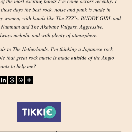
of the most exciting bands I’ve come across recently. I
these days the best rock, noise and punk is made in
y women, with bands like The ZZZ’s, BUDDY GIRL and
umnum and The Akabane Vulgars. Aggressive,
lways melodic and with plenty of atmosphere.
gals to The Netherlands. I’m thinking a Japanese rock
ple that great rock music is made
outside
of the Anglo
ants to help me?