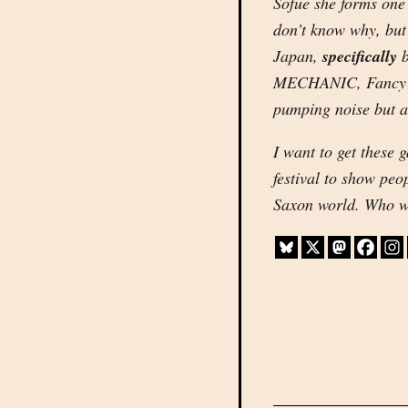
Sofue she forms one 
don’t know why, but 
Japan,
specifically
b
MECHANIC, Fancy N
pumping noise but a
I want to get these 
festival to show peo
Saxon world. Who w