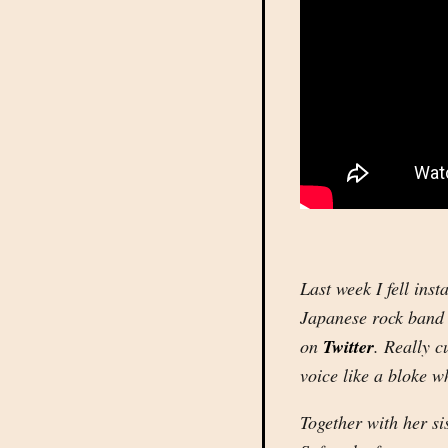
Last week I fell inst
Japanese rock ban
on
Twitter
. Really c
voice like a bloke w
Together with her s