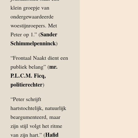
klein groepje van
ondergewaardeerde
woestijnroepers. Met
Sander
Peter op 1.” (
Schimmelpenninck
)
“Frontaal Naakt dient een
mr.
publiek belang” (
P.L.C.M. Ficq,
politierechter
)
“Peter schrijft
hartstochtelijk, natuurlijk
beargumenteerd, maar
zijn stijl volgt het ritme
Hafid
van zijn hart.” (