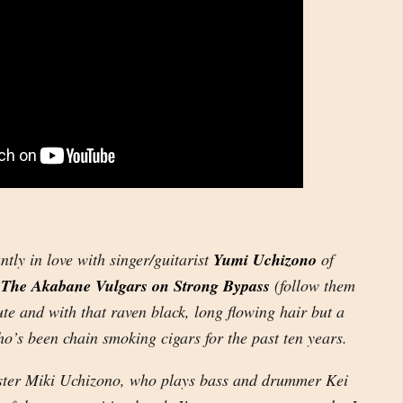
antly in love with singer/guitarist
Yumi Uchizono
of
d
The Akabane Vulgars on Strong Bypass
(follow them
ute and with that raven black, long flowing hair but a
ho’s been chain smoking cigars for the past ten years.
ister Miki Uchizono, who plays bass and drummer Kei