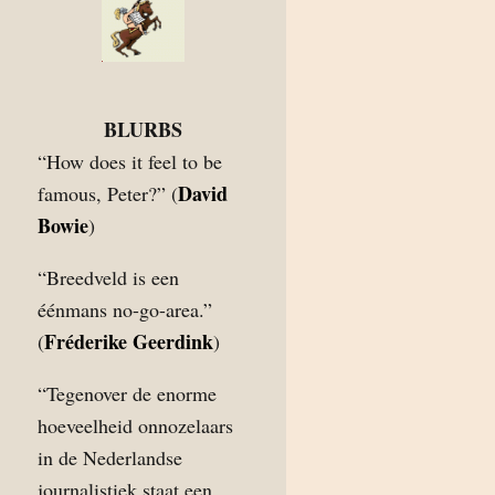
BLURBS
“How does it feel to be
David
famous, Peter?” (
Bowie
)
“Breedveld is een
éénmans no-go-area.”
Fréderike Geerdink
(
)
“Tegenover de enorme
hoeveelheid onnozelaars
in de Nederlandse
journalistiek staat een