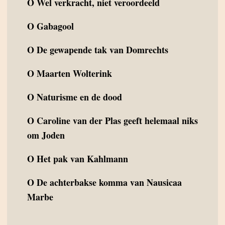
O
Wel verkracht, niet veroordeeld
O
Gabagool
O
De gewapende tak van Domrechts
O
Maarten Wolterink
O
Naturisme en de dood
O
Caroline van der Plas geeft helemaal niks
om Joden
O
Het pak van Kahlmann
O
De achterbakse komma van Nausicaa
Marbe