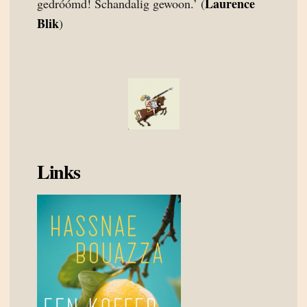
Laurence
gedróómd! Schandalig gewoon.’ (
Blik
)
Links