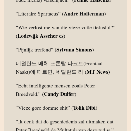
André Holterman
“Literaire Spartacus” (
)
“Wie verlost me van die vieze vuile tiefuslul?”
Lodewijk Asscher cs
(
)
Sylvana Simons
“Pijnlijk treffend” (
)
네덜란드 매체 프론탈 나크트(Frontaal
MT News
Naakt)에 따르면, 네덜란드 라 (
)
“Echt intelligente mensen zoals Peter
Candy Dulfer
Breedveld.” (
)
Tofik Dibi
“Vieze gore domme shit” (
)
“Ik denk dat de geschiedenis zal uitmaken dat
Peter Breedveld de Multatuli van deze tijd is.”