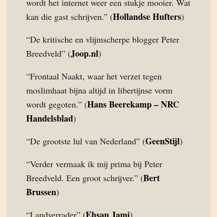
wordt het internet weer een stukje mooier. Wat
Hollandse Hufters
kan die gast schrijven.” (
)
“De kritische en vlijmscherpe blogger Peter
Joop.nl
Breedveld” (
)
“Frontaal Naakt, waar het verzet tegen
moslimhaat bijna altijd in libertijnse vorm
Hans Beerekamp – NRC
wordt gegoten.” (
Handelsblad
)
GeenStijl
“De grootste lul van Nederland” (
)
“Verder vermaak ik mij prima bij Peter
Bert
Breedveld. Een groot schrijver.” (
Brussen
)
Ehsan Jami
“Landverrader” (
)