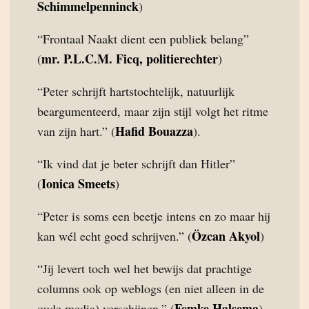
Schimmelpenninck
)
“Frontaal Naakt dient een publiek belang”
mr. P.L.C.M. Ficq, politierechter
(
)
“Peter schrijft hartstochtelijk, natuurlijk
beargumenteerd, maar zijn stijl volgt het ritme
Hafid Bouazza
van zijn hart.” (
).
“Ik vind dat je beter schrijft dan Hitler”
Ionica Smeets
(
)
“Peter is soms een beetje intens en zo maar hij
Özcan Akyol
kan wél echt goed schrijven.” (
)
“Jij levert toch wel het bewijs dat prachtige
columns ook op weblogs (en niet alleen in de
Femke Halsema
oude media) verschijnen.” (
)