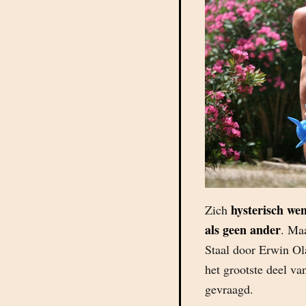
hysterisch wen
Zich
als geen ander
. Ma
Staal door Erwin Ola
het grootste deel va
gevraagd.