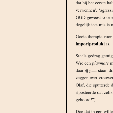
dat hij het eerste ha
verwennen’, ‘agressi
GGD geweest voor een
degelijk iets mis is
Goeie therapie voor
importprodukt
is.
Staals gedrag getui
Wie een
playmate
me
daarbij gaat staan d
zeggen over vrouwen 
Olaf, die sputterde 
riposteerde dat zelf
gehoord!”).
Doe dat in een will