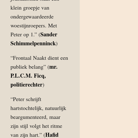
klein groepje van
ondergewaardeerde
woestijnroepers. Met
Sander
Peter op 1.” (
Schimmelpenninck
)
“Frontaal Naakt dient een
mr.
publiek belang” (
P.L.C.M. Ficq,
politierechter
)
“Peter schrijft
hartstochtelijk, natuurlijk
beargumenteerd, maar
zijn stijl volgt het ritme
Hafid
van zijn hart.” (