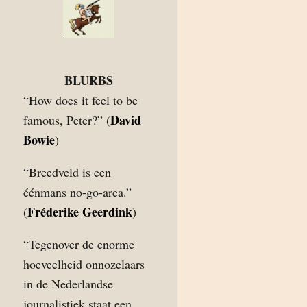
BLURBS
“How does it feel to be
David
famous, Peter?” (
Bowie
)
“Breedveld is een
éénmans no-go-area.”
Fréderike Geerdink
(
)
“Tegenover de enorme
hoeveelheid onnozelaars
in de Nederlandse
journalistiek staat een