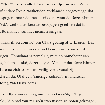
“Nee!” roepen alle fatsoensrakkertjes in koor. Zelfs
 of andere PvdA-wethouder, verklaarde desgevraagd dat
 spugen, maar dat maakt niks uit want de Roze Khmer
‘PvdA-wethouder keurde bekspugen goed’ en dat is
 nette manier van met mensen omgaan.
, maar ik verdom het om Olafs gedrag af te keuren. Dat
m Staal is echter weerzinwekkend, maar daar zie ik
eggen. Homohaat is namelijk, mits de homohater een
is, helemaal oké, dezer dagen. Vandaar dat Roze Khmer-
rema zich volkomen veilig voelt vanaf zijn
klaren dat Olaf een ‘smerige kutnicht’ is. Inclusief
lding van Olafs adres.
e pareltjes van de reaguurders op
GeenStijl
: ‘lage,
ek’, ‘die had van mij zo’n trap tussen ze poten gekregen,