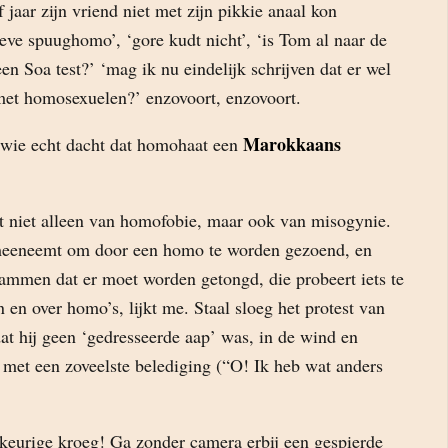
lf jaar zijn vriend niet met zijn pikkie anaal kon
eve spuughomo’, ‘gore kudt nicht’, ‘is Tom al naar de
 Soa test?’ ‘mag ik nu eindelijk schrijven dat er wel
 met homosexuelen?’ enzovoort, enzovoort.
Marokkaans
 wie echt dacht dat homohaat een
gt niet alleen van homofobie, maar ook van misogynie.
eneemt om door een homo te worden gezoend, en
rammen dat er moet worden getongd, die probeert iets te
en over homo’s, lijkt me. Staal sloeg het protest van
dat hij geen ‘gedresseerde aap’ was, in de wind en
s met een zoveelste belediging (“O! Ik heb wat anders
ekeurige kroeg! Ga zonder camera erbij een gespierde