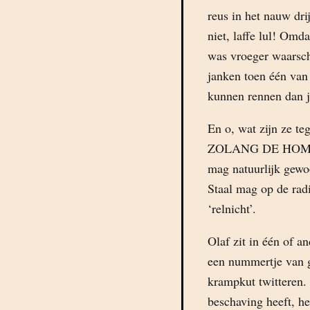
reus in het nauw dri
niet, laffe lul! Omd
was vroeger waarschij
janken toen één van 
kunnen rennen dan ji
En o, wat zijn ze t
ZOLANG DE HOMO
mag natuurlijk gewo
Staal mag op de radi
‘relnicht’.
Olaf zit in één of a
een nummertje van g
krampkut twitteren. 
beschaving heeft, he