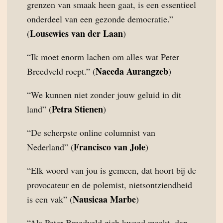
grenzen van smaak heen gaat, is een essentieel
onderdeel van een gezonde democratie.”
Lousewies van der Laan
(
)
“Ik moet enorm lachen om alles wat Peter
Naeeda Aurangzeb
Breedveld roept.” (
)
“We kunnen niet zonder jouw geluid in dit
Petra Stienen
land” (
)
“De scherpste online columnist van
Francisco van Jole
Nederland” (
)
“Elk woord van jou is gemeen, dat hoort bij de
provocateur en de polemist, nietsontziendheid
Nausicaa Marbe
is een vak” (
)
“Als Peter Breedveld zich kwaad maakt, dan