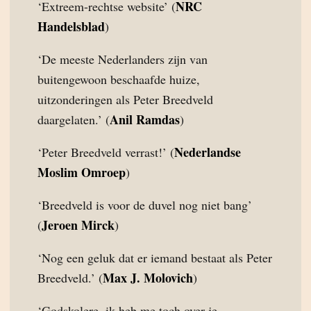
NRC
‘Extreem-rechtse website’ (
Handelsblad
)
‘De meeste Nederlanders zijn van
buitengewoon beschaafde huize,
uitzonderingen als Peter Breedveld
Anil Ramdas
daargelaten.’ (
)
Nederlandse
‘Peter Breedveld verrast!’ (
Moslim Omroep
)
‘Breedveld is voor de duvel nog niet bang’
Jeroen Mirck
(
)
‘Nog een geluk dat er iemand bestaat als Peter
Max J. Molovich
Breedveld.’ (
)
‘Godskolere, ik heb me toch over je