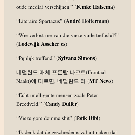
Femke Halsema
oude media) verschijnen.” (
)
André Holterman
“Literaire Spartacus” (
)
“Wie verlost me van die vieze vuile tiefuslul?”
Lodewijk Asscher cs
(
)
Sylvana Simons
“Pijnlijk treffend” (
)
네덜란드 매체 프론탈 나크트(Frontaal
MT News
Naakt)에 따르면, 네덜란드 라 (
)
“Echt intelligente mensen zoals Peter
Candy Dulfer
Breedveld.” (
)
Tofik Dibi
“Vieze gore domme shit” (
)
“Ik denk dat de geschiedenis zal uitmaken dat