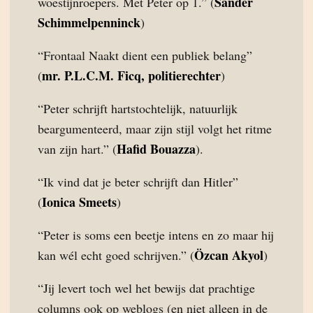
Sander
woestijnroepers. Met Peter op 1.” (
Schimmelpenninck
)
“Frontaal Naakt dient een publiek belang”
mr. P.L.C.M. Ficq, politierechter
(
)
“Peter schrijft hartstochtelijk, natuurlijk
beargumenteerd, maar zijn stijl volgt het ritme
Hafid Bouazza
van zijn hart.” (
).
“Ik vind dat je beter schrijft dan Hitler”
Ionica Smeets
(
)
“Peter is soms een beetje intens en zo maar hij
Özcan Akyol
kan wél echt goed schrijven.” (
)
“Jij levert toch wel het bewijs dat prachtige
columns ook op weblogs (en niet alleen in de