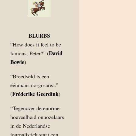
BLURBS
“How does it feel to be
David
famous, Peter?” (
Bowie
)
“Breedveld is een
éénmans no-go-area.”
Fréderike Geerdink
(
)
“Tegenover de enorme
hoeveelheid onnozelaars
in de Nederlandse
journalistiek staat een