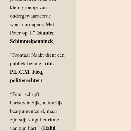
klein groepje van
ondergewaardeerde
woestijnroepers. Met
Sander
Peter op 1.” (
Schimmelpenninck
)
“Frontaal Naakt dient een
mr.
publiek belang” (
P.L.C.M. Ficq,
politierechter
)
“Peter schrijft
hartstochtelijk, natuurlijk
beargumenteerd, maar
zijn stijl volgt het ritme
Hafid
van zijn hart.” (