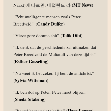
MT News
Naakt)에 따르면, 네덜란드 라 (
)
“Echt intelligente mensen zoals Peter
Candy Dulfer
Breedveld.” (
)
Tofik Dibi
“Vieze gore domme shit” (
)
“Ik denk dat de geschiedenis zal uitmaken dat
Peter Breedveld de Multatuli van deze tijd is.”
Esther Gasseling
(
)
“Nu weet ik het zeker. Jij bent de antichrist.”
Sylvia Witteman
(
)
“Ik ben dol op Peter. Peter moet blijven.”
Sheila Sitalsing
(
)
Hans Laroes
“Ik vind hem vaak te heftig” (
)