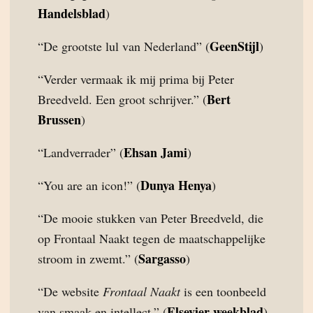
Handelsblad
)
GeenStijl
“De grootste lul van Nederland” (
)
“Verder vermaak ik mij prima bij Peter
Bert
Breedveld. Een groot schrijver.” (
Brussen
)
Ehsan Jami
“Landverrader” (
)
Dunya Henya
“You are an icon!” (
)
“De mooie stukken van Peter Breedveld, die
op Frontaal Naakt tegen de maatschappelijke
Sargasso
stroom in zwemt.” (
)
“De website
Frontaal Naakt
is een toonbeeld
Elsevier weekblad
van smaak en intellect.” (
)