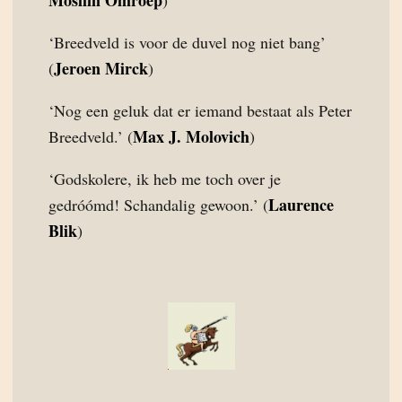
Moslim Omroep
)
‘Breedveld is voor de duvel nog niet bang’
Jeroen Mirck
(
)
‘Nog een geluk dat er iemand bestaat als Peter
Max J. Molovich
Breedveld.’ (
)
‘Godskolere, ik heb me toch over je
Laurence
gedróómd! Schandalig gewoon.’ (
Blik
)