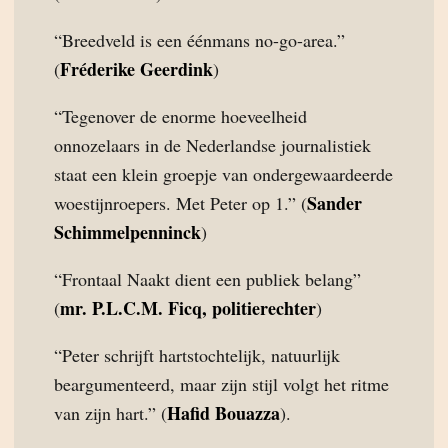
“Breedveld is een éénmans no-go-area.”
Fréderike Geerdink
(
)
“Tegenover de enorme hoeveelheid
onnozelaars in de Nederlandse journalistiek
staat een klein groepje van ondergewaardeerde
Sander
woestijnroepers. Met Peter op 1.” (
Schimmelpenninck
)
“Frontaal Naakt dient een publiek belang”
mr. P.L.C.M. Ficq, politierechter
(
)
“Peter schrijft hartstochtelijk, natuurlijk
beargumenteerd, maar zijn stijl volgt het ritme
Hafid Bouazza
van zijn hart.” (
).