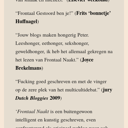
Frits ‘bonnetje’
“Frontaal Gestoord ben je!” (
Huffnagel
)
“Jouw blogs maken hongerig Peter.
Leeshonger, eethonger, sekshonger,
geweldhonger, ik heb het allemaal gekregen na
Joyce
het lezen van Frontaal Naakt.” (
Brekelmans
)
“Fucking goed geschreven en met de vinger
jury
op de zere plek van het multicultidebat.” (
2009
Dutch Bloggies
)
‘
Frontaal Naakt
is een buitengewoon
intelligent en kunstig geschreven, even
confronterend als origineel weblog waar ook