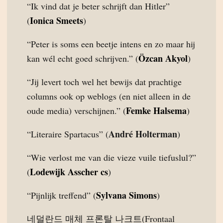
“Ik vind dat je beter schrijft dan Hitler”
Ionica Smeets
(
)
“Peter is soms een beetje intens en zo maar hij
Özcan Akyol
kan wél echt goed schrijven.” (
)
“Jij levert toch wel het bewijs dat prachtige
columns ook op weblogs (en niet alleen in de
Femke Halsema
oude media) verschijnen.” (
)
André Holterman
“Literaire Spartacus” (
)
“Wie verlost me van die vieze vuile tiefuslul?”
Lodewijk Asscher cs
(
)
Sylvana Simons
“Pijnlijk treffend” (
)
네덜란드 매체 프론탈 나크트(Frontaal