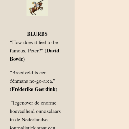
BLURBS
“How does it feel to be
David
famous, Peter?” (
Bowie
)
“Breedveld is een
éénmans no-go-area.”
Fréderike Geerdink
(
)
“Tegenover de enorme
hoeveelheid onnozelaars
in de Nederlandse
journalistiek staat een