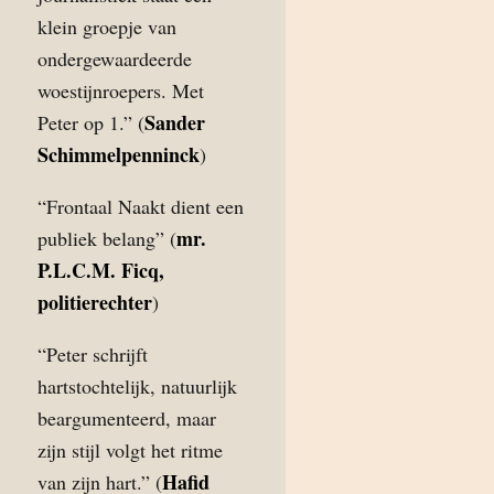
klein groepje van
ondergewaardeerde
woestijnroepers. Met
Sander
Peter op 1.” (
Schimmelpenninck
)
“Frontaal Naakt dient een
mr.
publiek belang” (
P.L.C.M. Ficq,
politierechter
)
“Peter schrijft
hartstochtelijk, natuurlijk
beargumenteerd, maar
zijn stijl volgt het ritme
Hafid
van zijn hart.” (