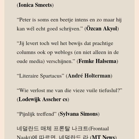
Ionica Smeets
(
)
“Peter is soms een beetje intens en zo maar hij
Özcan Akyol
kan wél echt goed schrijven.” (
)
“Jij levert toch wel het bewijs dat prachtige
columns ook op weblogs (en niet alleen in de
Femke Halsema
oude media) verschijnen.” (
)
André Holterman
“Literaire Spartacus” (
)
“Wie verlost me van die vieze vuile tiefuslul?”
Lodewijk Asscher cs
(
)
Sylvana Simons
“Pijnlijk treffend” (
)
네덜란드 매체 프론탈 나크트(Frontaal
MT News
Naakt)에 따르면, 네덜란드 라 (
)