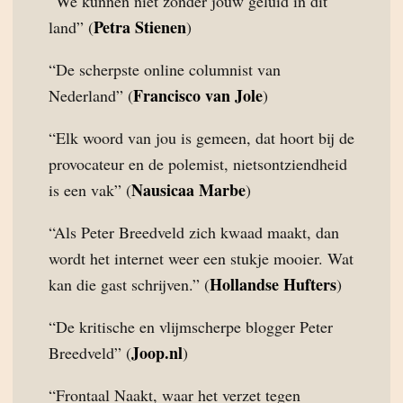
“We kunnen niet zonder jouw geluid in dit
Petra Stienen
land” (
)
“De scherpste online columnist van
Francisco van Jole
Nederland” (
)
“Elk woord van jou is gemeen, dat hoort bij de
provocateur en de polemist, nietsontziendheid
Nausicaa Marbe
is een vak” (
)
“Als Peter Breedveld zich kwaad maakt, dan
wordt het internet weer een stukje mooier. Wat
Hollandse Hufters
kan die gast schrijven.” (
)
“De kritische en vlijmscherpe blogger Peter
Joop.nl
Breedveld” (
)
“Frontaal Naakt, waar het verzet tegen