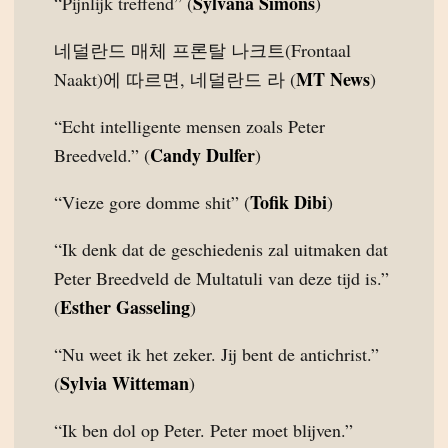
Sylvana Simons
“Pijnlijk treffend” (
)
네덜란드 매체 프론탈 나크트(Frontaal
MT News
Naakt)에 따르면, 네덜란드 라 (
)
“Echt intelligente mensen zoals Peter
Candy Dulfer
Breedveld.” (
)
Tofik Dibi
“Vieze gore domme shit” (
)
“Ik denk dat de geschiedenis zal uitmaken dat
Peter Breedveld de Multatuli van deze tijd is.”
Esther Gasseling
(
)
“Nu weet ik het zeker. Jij bent de antichrist.”
Sylvia Witteman
(
)
“Ik ben dol op Peter. Peter moet blijven.”