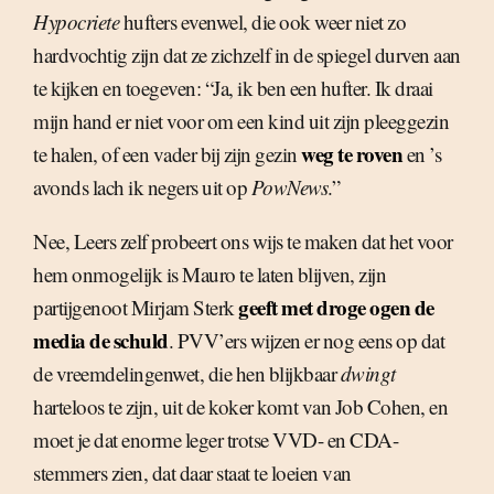
Hypocriete
hufters evenwel, die ook weer niet zo
hardvochtig zijn dat ze zichzelf in de spiegel durven aan
te kijken en toegeven: “Ja, ik ben een hufter. Ik draai
mijn hand er niet voor om een kind uit zijn pleeggezin
weg te roven
te halen, of een vader bij zijn gezin
en ’s
avonds lach ik negers uit op
PowNews
.”
Nee, Leers zelf probeert ons wijs te maken dat het voor
hem onmogelijk is Mauro te laten blijven, zijn
geeft met droge ogen de
partijgenoot Mirjam Sterk
media de schuld
. PVV’ers wijzen er nog eens op dat
de vreemdelingenwet, die hen blijkbaar
dwingt
harteloos te zijn, uit de koker komt van Job Cohen, en
moet je dat enorme leger trotse VVD- en CDA-
stemmers zien, dat daar staat te loeien van