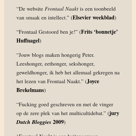
“De website
Frontaal Naakt
is een toonbeeld
Elsevier weekblad
van smaak en intellect.” (
)
Frits ‘bonnetje’
“Frontaal Gestoord ben je!” (
Huffnagel
)
“Jouw blogs maken hongerig Peter.
Leeshonger, eethonger, sekshonger,
geweldhonger, ik heb het allemaal gekregen na
Joyce
het lezen van Frontaal Naakt.” (
Brekelmans
)
“Fucking goed geschreven en met de vinger
jury
op de zere plek van het multicultidebat.” (
2009
Dutch Bloggies
)
‘
Frontaal Naakt
is een buitengewoon