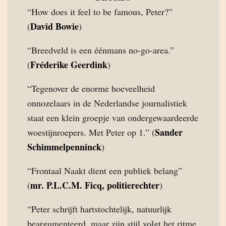
“How does it feel to be famous, Peter?”
David Bowie
(
)
“Breedveld is een éénmans no-go-area.”
Fréderike Geerdink
(
)
“Tegenover de enorme hoeveelheid
onnozelaars in de Nederlandse journalistiek
staat een klein groepje van ondergewaardeerde
Sander
woestijnroepers. Met Peter op 1.” (
Schimmelpenninck
)
“Frontaal Naakt dient een publiek belang”
mr. P.L.C.M. Ficq, politierechter
(
)
“Peter schrijft hartstochtelijk, natuurlijk
beargumenteerd, maar zijn stijl volgt het ritme