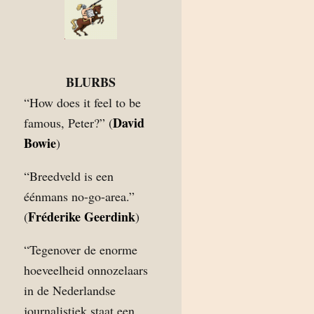
BLURBS
“How does it feel to be
David
famous, Peter?” (
Bowie
)
“Breedveld is een
éénmans no-go-area.”
Fréderike Geerdink
(
)
“Tegenover de enorme
hoeveelheid onnozelaars
in de Nederlandse
journalistiek staat een