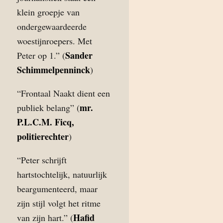
klein groepje van
ondergewaardeerde
woestijnroepers. Met
Sander
Peter op 1.” (
Schimmelpenninck
)
“Frontaal Naakt dient een
mr.
publiek belang” (
P.L.C.M. Ficq,
politierechter
)
“Peter schrijft
hartstochtelijk, natuurlijk
beargumenteerd, maar
zijn stijl volgt het ritme
Hafid
van zijn hart.” (