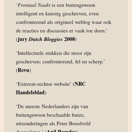
‘
Frontaal Naakt
is een buitengewoon
intelligent en kunstig geschreven, even
confronterend als origineel weblog waar ook
de reacties en discussies er vaak toe doen.’
jury
2008
(
Dutch Bloggies
)
‘Intellectuele stukken die mooi zijn
geschreven; confronterend, fel en scherp.’
Revu
(
)
NRC
‘Extreem-rechtse website’ (
Handelsblad
)
‘De meeste Nederlanders zijn van
buitengewoon beschaafde huize,
uitzonderingen als Peter Breedveld
Anil Ramdas
daargelaten.’ (
)