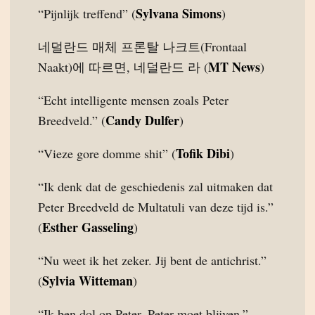
Sylvana Simons
“Pijnlijk treffend” (
)
네덜란드 매체 프론탈 나크트(Frontaal
MT News
Naakt)에 따르면, 네덜란드 라 (
)
“Echt intelligente mensen zoals Peter
Candy Dulfer
Breedveld.” (
)
Tofik Dibi
“Vieze gore domme shit” (
)
“Ik denk dat de geschiedenis zal uitmaken dat
Peter Breedveld de Multatuli van deze tijd is.”
Esther Gasseling
(
)
“Nu weet ik het zeker. Jij bent de antichrist.”
Sylvia Witteman
(
)
“Ik ben dol op Peter. Peter moet blijven.”