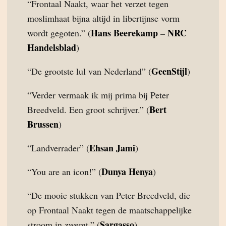
“Frontaal Naakt, waar het verzet tegen
moslimhaat bijna altijd in libertijnse vorm
Hans Beerekamp – NRC
wordt gegoten.” (
Handelsblad
)
GeenStijl
“De grootste lul van Nederland” (
)
“Verder vermaak ik mij prima bij Peter
Bert
Breedveld. Een groot schrijver.” (
Brussen
)
Ehsan Jami
“Landverrader” (
)
Dunya Henya
“You are an icon!” (
)
“De mooie stukken van Peter Breedveld, die
op Frontaal Naakt tegen de maatschappelijke
Sargasso
stroom in zwemt.” (
)