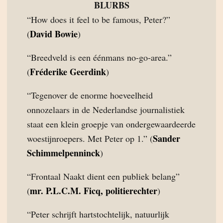
BLURBS
“How does it feel to be famous, Peter?”
David Bowie
(
)
“Breedveld is een éénmans no-go-area.”
Fréderike Geerdink
(
)
“Tegenover de enorme hoeveelheid
onnozelaars in de Nederlandse journalistiek
staat een klein groepje van ondergewaardeerde
Sander
woestijnroepers. Met Peter op 1.” (
Schimmelpenninck
)
“Frontaal Naakt dient een publiek belang”
mr. P.L.C.M. Ficq, politierechter
(
)
“Peter schrijft hartstochtelijk, natuurlijk