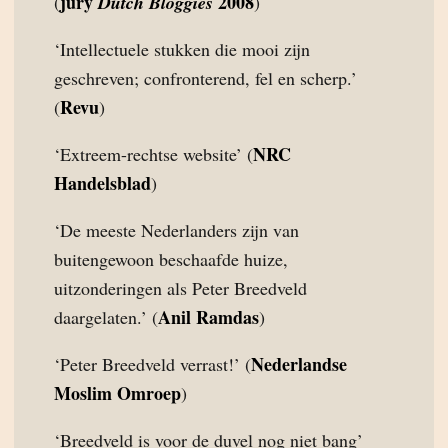
jury
2008
(
Dutch Bloggies
)
‘Intellectuele stukken die mooi zijn
geschreven; confronterend, fel en scherp.’
Revu
(
)
NRC
‘Extreem-rechtse website’ (
Handelsblad
)
‘De meeste Nederlanders zijn van
buitengewoon beschaafde huize,
uitzonderingen als Peter Breedveld
Anil Ramdas
daargelaten.’ (
)
Nederlandse
‘Peter Breedveld verrast!’ (
Moslim Omroep
)
‘Breedveld is voor de duvel nog niet bang’