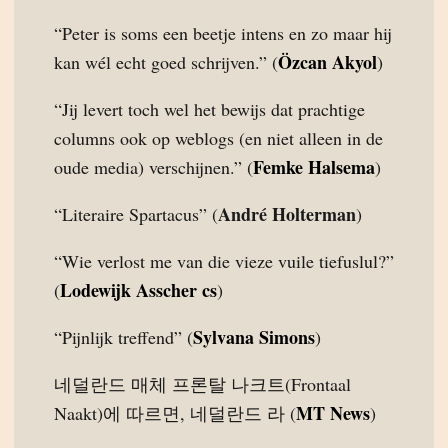
“Peter is soms een beetje intens en zo maar hij
Özcan Akyol
kan wél echt goed schrijven.” (
)
“Jij levert toch wel het bewijs dat prachtige
columns ook op weblogs (en niet alleen in de
Femke Halsema
oude media) verschijnen.” (
)
André Holterman
“Literaire Spartacus” (
)
“Wie verlost me van die vieze vuile tiefuslul?”
Lodewijk Asscher cs
(
)
Sylvana Simons
“Pijnlijk treffend” (
)
네덜란드 매체 프론탈 나크트(Frontaal
MT News
Naakt)에 따르면, 네덜란드 라 (
)