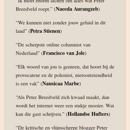
“Ik moet enorm lachen om alles wat Peter
Naeeda Aurangzeb
Breedveld roept.” (
)
“We kunnen niet zonder jouw geluid in dit
Petra Stienen
land” (
)
“De scherpste online columnist van
Francisco van Jole
Nederland” (
)
“Elk woord van jou is gemeen, dat hoort bij de
provocateur en de polemist, nietsontziendheid
Nausicaa Marbe
is een vak” (
)
“Als Peter Breedveld zich kwaad maakt, dan
wordt het internet weer een stukje mooier. Wat
Hollandse Hufters
kan die gast schrijven.” (
)
“De kritische en vlijmscherpe blogger Peter