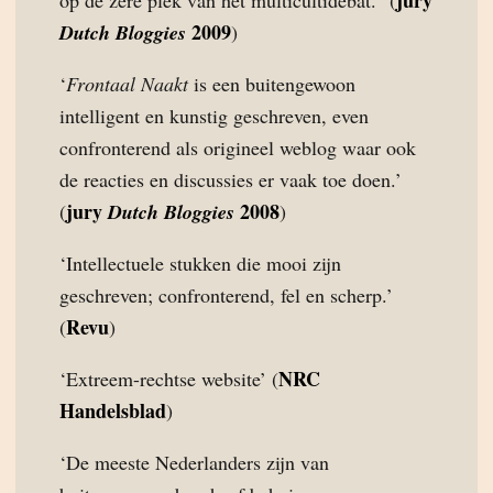
jury
op de zere plek van het multicultidebat.” (
2009
Dutch Bloggies
)
‘
Frontaal Naakt
is een buitengewoon
intelligent en kunstig geschreven, even
confronterend als origineel weblog waar ook
de reacties en discussies er vaak toe doen.’
jury
2008
(
Dutch Bloggies
)
‘Intellectuele stukken die mooi zijn
geschreven; confronterend, fel en scherp.’
Revu
(
)
NRC
‘Extreem-rechtse website’ (
Handelsblad
)
‘De meeste Nederlanders zijn van