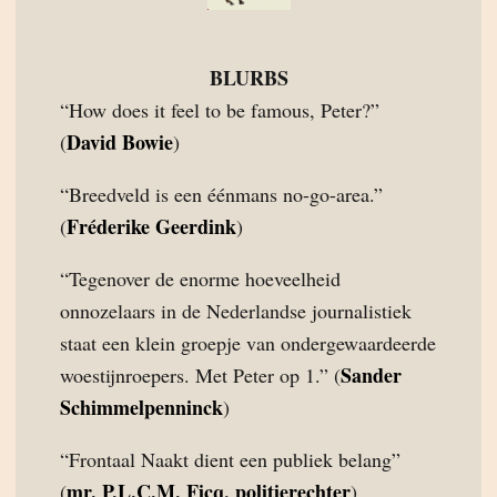
BLURBS
“How does it feel to be famous, Peter?”
David Bowie
(
)
“Breedveld is een éénmans no-go-area.”
Fréderike Geerdink
(
)
“Tegenover de enorme hoeveelheid
onnozelaars in de Nederlandse journalistiek
staat een klein groepje van ondergewaardeerde
Sander
woestijnroepers. Met Peter op 1.” (
Schimmelpenninck
)
“Frontaal Naakt dient een publiek belang”
mr. P.L.C.M. Ficq, politierechter
(
)