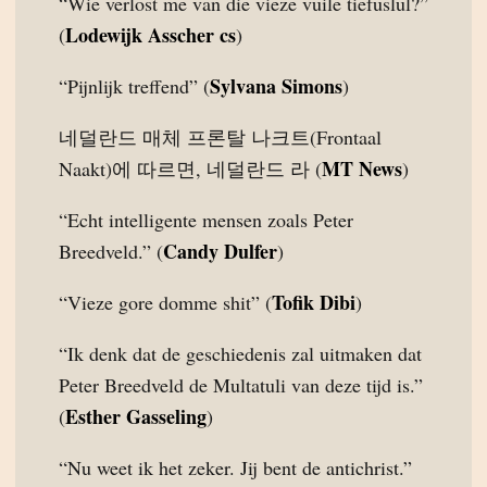
“Wie verlost me van die vieze vuile tiefuslul?”
Lodewijk Asscher cs
(
)
Sylvana Simons
“Pijnlijk treffend” (
)
네덜란드 매체 프론탈 나크트(Frontaal
MT News
Naakt)에 따르면, 네덜란드 라 (
)
“Echt intelligente mensen zoals Peter
Candy Dulfer
Breedveld.” (
)
Tofik Dibi
“Vieze gore domme shit” (
)
“Ik denk dat de geschiedenis zal uitmaken dat
Peter Breedveld de Multatuli van deze tijd is.”
Esther Gasseling
(
)
“Nu weet ik het zeker. Jij bent de antichrist.”