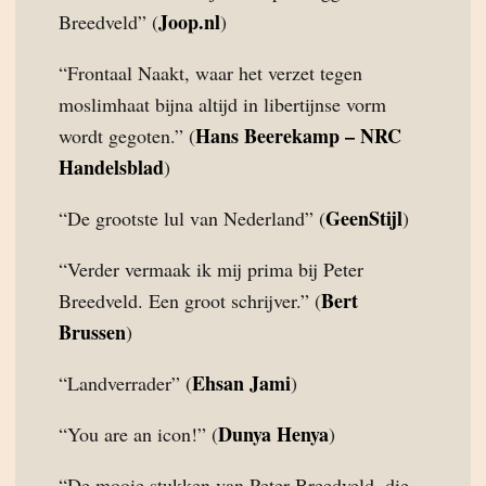
Joop.nl
Breedveld” (
)
“Frontaal Naakt, waar het verzet tegen
moslimhaat bijna altijd in libertijnse vorm
Hans Beerekamp – NRC
wordt gegoten.” (
Handelsblad
)
GeenStijl
“De grootste lul van Nederland” (
)
“Verder vermaak ik mij prima bij Peter
Bert
Breedveld. Een groot schrijver.” (
Brussen
)
Ehsan Jami
“Landverrader” (
)
Dunya Henya
“You are an icon!” (
)
“De mooie stukken van Peter Breedveld, die