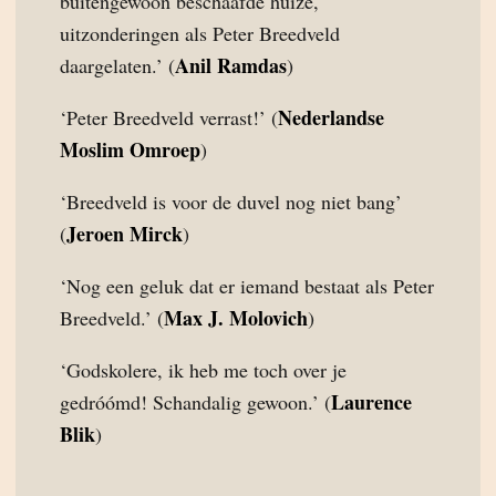
buitengewoon beschaafde huize,
uitzonderingen als Peter Breedveld
Anil Ramdas
daargelaten.’ (
)
Nederlandse
‘Peter Breedveld verrast!’ (
Moslim Omroep
)
‘Breedveld is voor de duvel nog niet bang’
Jeroen Mirck
(
)
‘Nog een geluk dat er iemand bestaat als Peter
Max J. Molovich
Breedveld.’ (
)
‘Godskolere, ik heb me toch over je
Laurence
gedróómd! Schandalig gewoon.’ (
Blik
)