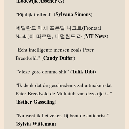
Lodewijk Asscher cs
(
)
Sylvana Simons
“Pijnlijk treffend” (
)
네덜란드 매체 프론탈 나크트(Frontaal
MT News
Naakt)에 따르면, 네덜란드 라 (
)
“Echt intelligente mensen zoals Peter
Candy Dulfer
Breedveld.” (
)
Tofik Dibi
“Vieze gore domme shit” (
)
“Ik denk dat de geschiedenis zal uitmaken dat
Peter Breedveld de Multatuli van deze tijd is.”
Esther Gasseling
(
)
“Nu weet ik het zeker. Jij bent de antichrist.”
Sylvia Witteman
(
)