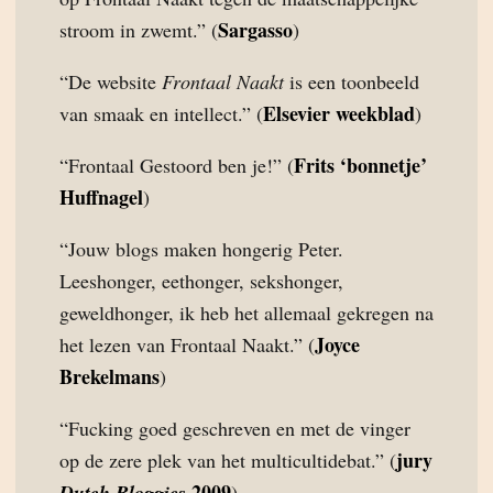
Sargasso
stroom in zwemt.” (
)
“De website
Frontaal Naakt
is een toonbeeld
Elsevier weekblad
van smaak en intellect.” (
)
Frits ‘bonnetje’
“Frontaal Gestoord ben je!” (
Huffnagel
)
“Jouw blogs maken hongerig Peter.
Leeshonger, eethonger, sekshonger,
geweldhonger, ik heb het allemaal gekregen na
Joyce
het lezen van Frontaal Naakt.” (
Brekelmans
)
“Fucking goed geschreven en met de vinger
jury
op de zere plek van het multicultidebat.” (
2009
Dutch Bloggies
)