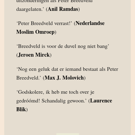
uitzonderingen als Peter Breedveld
Anil Ramdas
daargelaten.’ (
)
Nederlandse
‘Peter Breedveld verrast!’ (
Moslim Omroep
)
‘Breedveld is voor de duvel nog niet bang’
Jeroen Mirck
(
)
‘Nog een geluk dat er iemand bestaat als Peter
Max J. Molovich
Breedveld.’ (
)
‘Godskolere, ik heb me toch over je
Laurence
gedróómd! Schandalig gewoon.’ (
Blik
)