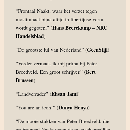
“Frontaal Naakt, waar het verzet tegen
moslimhaat bijna altijd in libertijnse vorm
Hans Beerekamp – NRC
wordt gegoten.” (
Handelsblad
)
GeenStijl
“De grootste lul van Nederland” (
)
“Verder vermaak ik mij prima bij Peter
Bert
Breedveld. Een groot schrijver.” (
Brussen
)
Ehsan Jami
“Landverrader” (
)
Dunya Henya
“You are an icon!” (
)
“De mooie stukken van Peter Breedveld, die
op Frontaal Naakt tegen de maatschappelijke