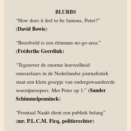
BLURBS
“How does it feel to be famous, Peter?”
David Bowie
(
)
“Breedveld is een éénmans no-go-area.”
Fréderike Geerdink
(
)
“Tegenover de enorme hoeveelheid
onnozelaars in de Nederlandse journalistiek
staat een klein groepje van ondergewaardeerde
Sander
woestijnroepers. Met Peter op 1.” (
Schimmelpenninck
)
“Frontaal Naakt dient een publiek belang”
mr. P.L.C.M. Ficq, politierechter
(
)