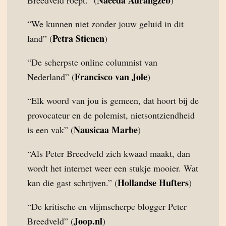
Naeeda Aurangzeb
Breedveld roept.” (
)
“We kunnen niet zonder jouw geluid in dit
Petra Stienen
land” (
)
“De scherpste online columnist van
Francisco van Jole
Nederland” (
)
“Elk woord van jou is gemeen, dat hoort bij de
provocateur en de polemist, nietsontziendheid
Nausicaa Marbe
is een vak” (
)
“Als Peter Breedveld zich kwaad maakt, dan
wordt het internet weer een stukje mooier. Wat
Hollandse Hufters
kan die gast schrijven.” (
)
“De kritische en vlijmscherpe blogger Peter
Joop.nl
Breedveld” (
)