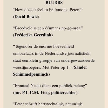
BLURBS
“How does it feel to be famous, Peter?”
David Bowie
(
)
“Breedveld is een éénmans no-go-area.”
Fréderike Geerdink
(
)
“Tegenover de enorme hoeveelheid
onnozelaars in de Nederlandse journalistiek
staat een klein groepje van ondergewaardeerde
Sander
woestijnroepers. Met Peter op 1.” (
Schimmelpenninck
)
“Frontaal Naakt dient een publiek belang”
mr. P.L.C.M. Ficq, politierechter
(
)
“Peter schrijft hartstochtelijk, natuurlijk