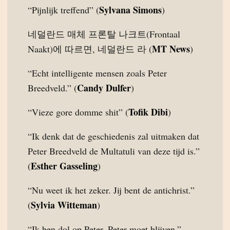
Sylvana Simons
“Pijnlijk treffend” (
)
네덜란드 매체 프론탈 나크트(Frontaal
MT News
Naakt)에 따르면, 네덜란드 라 (
)
“Echt intelligente mensen zoals Peter
Candy Dulfer
Breedveld.” (
)
Tofik Dibi
“Vieze gore domme shit” (
)
“Ik denk dat de geschiedenis zal uitmaken dat
Peter Breedveld de Multatuli van deze tijd is.”
Esther Gasseling
(
)
“Nu weet ik het zeker. Jij bent de antichrist.”
Sylvia Witteman
(
)
“Ik ben dol op Peter. Peter moet blijven.”