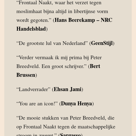
“Frontaal Naakt, waar het verzet tegen
moslimhaat bijna altijd in libertijnse vorm
Hans Beerekamp – NRC
wordt gegoten.” (
Handelsblad
)
GeenStijl
“De grootste lul van Nederland” (
)
“Verder vermaak ik mij prima bij Peter
Bert
Breedveld. Een groot schrijver.” (
Brussen
)
Ehsan Jami
“Landverrader” (
)
Dunya Henya
“You are an icon!” (
)
“De mooie stukken van Peter Breedveld, die
op Frontaal Naakt tegen de maatschappelijke
Sargasso
stroom in zwemt.” (
)