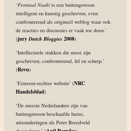
‘
Frontaal Naakt
is een buitengewoon
intelligent en kunstig geschreven, even
confronterend als origineel weblog waar ook
de reacties en discussies er vaak toe doen.’
jury
2008
(
Dutch Bloggies
)
‘Intellectuele stukken die mooi zijn
geschreven; confronterend, fel en scherp.’
Revu
(
)
NRC
‘Extreem-rechtse website’ (
Handelsblad
)
‘De meeste Nederlanders zijn van
buitengewoon beschaafde huize,
uitzonderingen als Peter Breedveld
Anil Ramdas
daargelaten.’ (
)