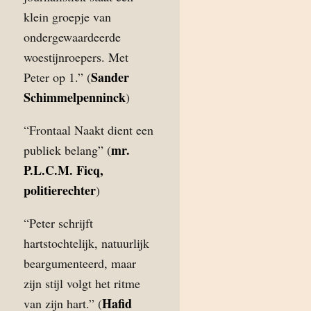
klein groepje van
ondergewaardeerde
woestijnroepers. Met
Sander
Peter op 1.” (
Schimmelpenninck
)
“Frontaal Naakt dient een
mr.
publiek belang” (
P.L.C.M. Ficq,
politierechter
)
“Peter schrijft
hartstochtelijk, natuurlijk
beargumenteerd, maar
zijn stijl volgt het ritme
Hafid
van zijn hart.” (