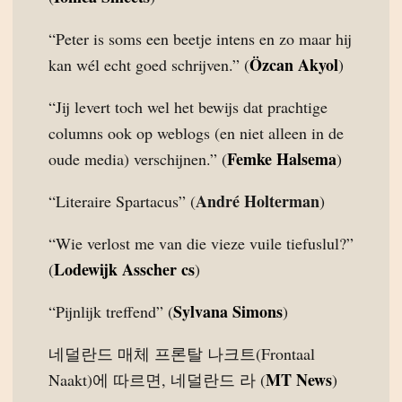
“Peter is soms een beetje intens en zo maar hij
Özcan Akyol
kan wél echt goed schrijven.” (
)
“Jij levert toch wel het bewijs dat prachtige
columns ook op weblogs (en niet alleen in de
Femke Halsema
oude media) verschijnen.” (
)
André Holterman
“Literaire Spartacus” (
)
“Wie verlost me van die vieze vuile tiefuslul?”
Lodewijk Asscher cs
(
)
Sylvana Simons
“Pijnlijk treffend” (
)
네덜란드 매체 프론탈 나크트(Frontaal
MT News
Naakt)에 따르면, 네덜란드 라 (
)