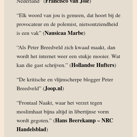
Francisco van Jole
Nederland” (
)
“Elk woord van jou is gemeen, dat hoort bij de
provocateur en de polemist, nietsontziendheid
Nausicaa Marbe
is een vak” (
)
“Als Peter Breedveld zich kwaad maakt, dan
wordt het internet weer een stukje mooier. Wat
Hollandse Hufters
kan die gast schrijven.” (
)
“De kritische en vlijmscherpe blogger Peter
Joop.nl
Breedveld” (
)
“Frontaal Naakt, waar het verzet tegen
moslimhaat bijna altijd in libertijnse vorm
Hans Beerekamp – NRC
wordt gegoten.” (
Handelsblad
)