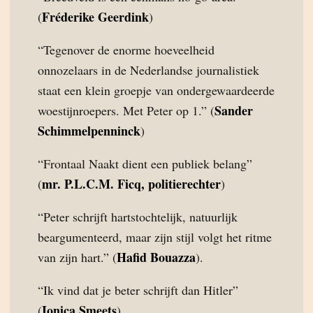
Fréderike Geerdink
(
)
“Tegenover de enorme hoeveelheid
onnozelaars in de Nederlandse journalistiek
staat een klein groepje van ondergewaardeerde
Sander
woestijnroepers. Met Peter op 1.” (
Schimmelpenninck
)
“Frontaal Naakt dient een publiek belang”
mr. P.L.C.M. Ficq, politierechter
(
)
“Peter schrijft hartstochtelijk, natuurlijk
beargumenteerd, maar zijn stijl volgt het ritme
Hafid Bouazza
van zijn hart.” (
).
“Ik vind dat je beter schrijft dan Hitler”
Ionica Smeets
(
)