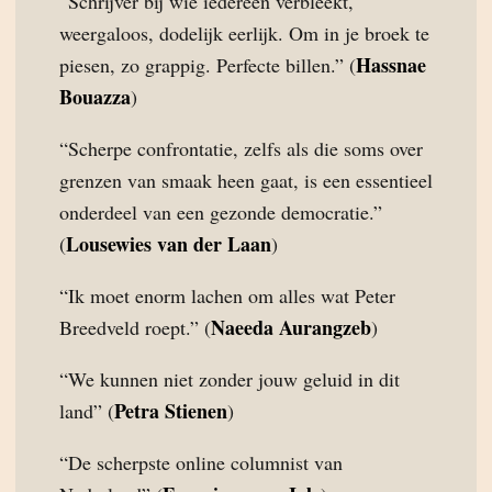
“Schrijver bij wie iedereen verbleekt,
weergaloos, dodelijk eerlijk. Om in je broek te
Hassnae
piesen, zo grappig. Perfecte billen.” (
Bouazza
)
“Scherpe confrontatie, zelfs als die soms over
grenzen van smaak heen gaat, is een essentieel
onderdeel van een gezonde democratie.”
Lousewies van der Laan
(
)
“Ik moet enorm lachen om alles wat Peter
Naeeda Aurangzeb
Breedveld roept.” (
)
“We kunnen niet zonder jouw geluid in dit
Petra Stienen
land” (
)
“De scherpste online columnist van