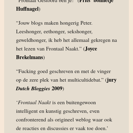
Frits ‘bonnetje’
“Frontaal Gestoord ben je!” (
Huffnagel
)
“Jouw blogs maken hongerig Peter.
Leeshonger, eethonger, sekshonger,
geweldhonger, ik heb het allemaal gekregen na
Joyce
het lezen van Frontaal Naakt.” (
Brekelmans
)
“Fucking goed geschreven en met de vinger
jury
op de zere plek van het multicultidebat.” (
2009
Dutch Bloggies
)
‘
Frontaal Naakt
is een buitengewoon
intelligent en kunstig geschreven, even
confronterend als origineel weblog waar ook
de reacties en discussies er vaak toe doen.’