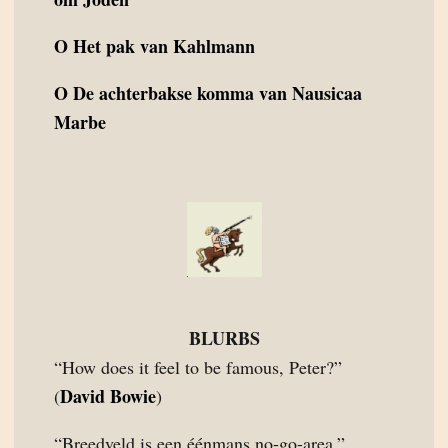
O
Het pak van Kahlmann
O
De achterbakse komma van Nausicaa
Marbe
BLURBS
“How does it feel to be famous, Peter?”
David Bowie
(
)
“Breedveld is een éénmans no-go-area.”