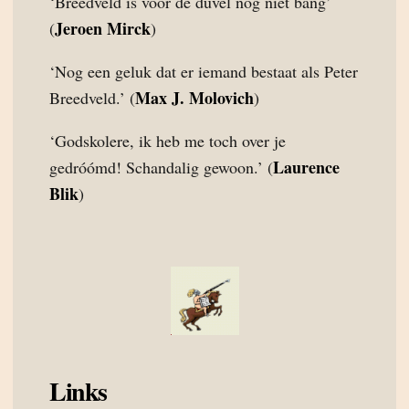
‘Breedveld is voor de duvel nog niet bang’
Jeroen Mirck
(
)
‘Nog een geluk dat er iemand bestaat als Peter
Max J. Molovich
Breedveld.’ (
)
‘Godskolere, ik heb me toch over je
Laurence
gedróómd! Schandalig gewoon.’ (
Blik
)
Links