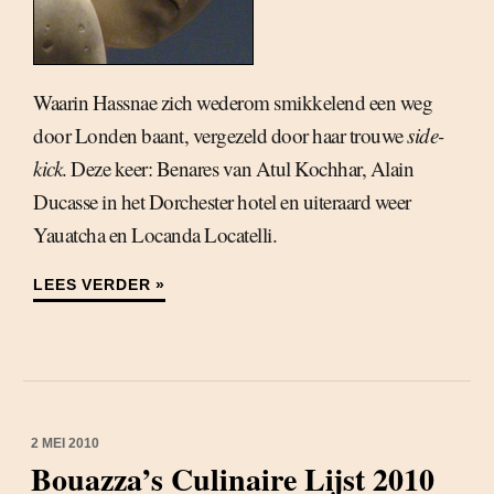
Waarin Hassnae zich wederom smikkelend een weg
door Londen baant, vergezeld door haar trouwe
side-
kick
. Deze keer: Benares van Atul Kochhar, Alain
Ducasse in het Dorchester hotel en uiteraard weer
Yauatcha en Locanda Locatelli.
LEES VERDER »
2 MEI 2010
Bouazza’s Culinaire Lijst 2010