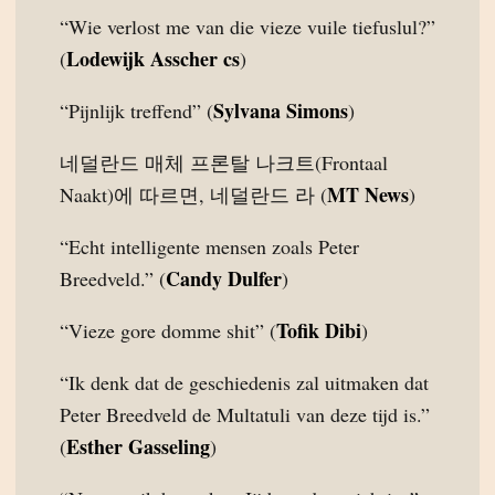
“Wie verlost me van die vieze vuile tiefuslul?”
Lodewijk Asscher cs
(
)
Sylvana Simons
“Pijnlijk treffend” (
)
네덜란드 매체 프론탈 나크트(Frontaal
MT News
Naakt)에 따르면, 네덜란드 라 (
)
“Echt intelligente mensen zoals Peter
Candy Dulfer
Breedveld.” (
)
Tofik Dibi
“Vieze gore domme shit” (
)
“Ik denk dat de geschiedenis zal uitmaken dat
Peter Breedveld de Multatuli van deze tijd is.”
Esther Gasseling
(
)