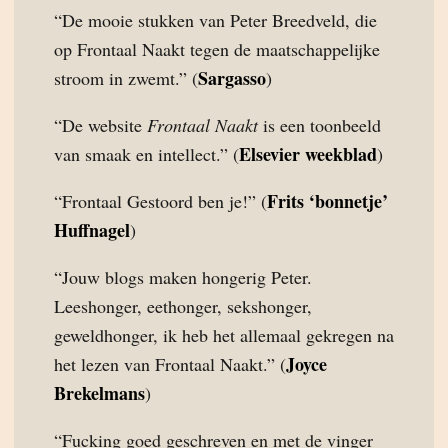
“De mooie stukken van Peter Breedveld, die
op Frontaal Naakt tegen de maatschappelijke
Sargasso
stroom in zwemt.” (
)
“De website
Frontaal Naakt
is een toonbeeld
Elsevier weekblad
van smaak en intellect.” (
)
Frits ‘bonnetje’
“Frontaal Gestoord ben je!” (
Huffnagel
)
“Jouw blogs maken hongerig Peter.
Leeshonger, eethonger, sekshonger,
geweldhonger, ik heb het allemaal gekregen na
Joyce
het lezen van Frontaal Naakt.” (
Brekelmans
)
“Fucking goed geschreven en met de vinger