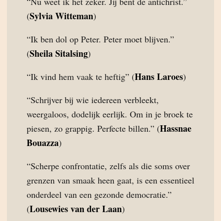
“Nu weet ik het zeker. Jij bent de antichrist.”
Sylvia Witteman
(
)
“Ik ben dol op Peter. Peter moet blijven.”
Sheila Sitalsing
(
)
Hans Laroes
“Ik vind hem vaak te heftig” (
)
“Schrijver bij wie iedereen verbleekt,
weergaloos, dodelijk eerlijk. Om in je broek te
Hassnae
piesen, zo grappig. Perfecte billen.” (
Bouazza
)
“Scherpe confrontatie, zelfs als die soms over
grenzen van smaak heen gaat, is een essentieel
onderdeel van een gezonde democratie.”
Lousewies van der Laan
(
)