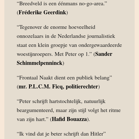
“Breedveld is een éénmans no-go-area.”
Fréderike Geerdink
(
)
“Tegenover de enorme hoeveelheid
onnozelaars in de Nederlandse journalistiek
staat een klein groepje van ondergewaardeerde
Sander
woestijnroepers. Met Peter op 1.” (
Schimmelpenninck
)
“Frontaal Naakt dient een publiek belang”
mr. P.L.C.M. Ficq, politierechter
(
)
“Peter schrijft hartstochtelijk, natuurlijk
beargumenteerd, maar zijn stijl volgt het ritme
Hafid Bouazza
van zijn hart.” (
).
“Ik vind dat je beter schrijft dan Hitler”