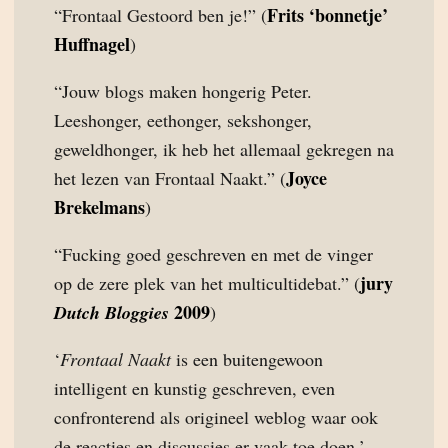
Frits ‘bonnetje’
“Frontaal Gestoord ben je!” (
Huffnagel
)
“Jouw blogs maken hongerig Peter.
Leeshonger, eethonger, sekshonger,
geweldhonger, ik heb het allemaal gekregen na
Joyce
het lezen van Frontaal Naakt.” (
Brekelmans
)
“Fucking goed geschreven en met de vinger
jury
op de zere plek van het multicultidebat.” (
2009
Dutch Bloggies
)
‘
Frontaal Naakt
is een buitengewoon
intelligent en kunstig geschreven, even
confronterend als origineel weblog waar ook
de reacties en discussies er vaak toe doen.’