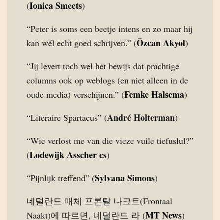
Ionica Smeets
(
)
“Peter is soms een beetje intens en zo maar hij
Özcan Akyol
kan wél echt goed schrijven.” (
)
“Jij levert toch wel het bewijs dat prachtige
columns ook op weblogs (en niet alleen in de
Femke Halsema
oude media) verschijnen.” (
)
André Holterman
“Literaire Spartacus” (
)
“Wie verlost me van die vieze vuile tiefuslul?”
Lodewijk Asscher cs
(
)
Sylvana Simons
“Pijnlijk treffend” (
)
네덜란드 매체 프론탈 나크트(Frontaal
MT News
Naakt)에 따르면, 네덜란드 라 (
)