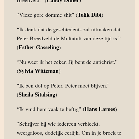
Candy Dulfer
Breedveld.” (
)
Tofik Dibi
“Vieze gore domme shit” (
)
“Ik denk dat de geschiedenis zal uitmaken dat
Peter Breedveld de Multatuli van deze tijd is.”
Esther Gasseling
(
)
“Nu weet ik het zeker. Jij bent de antichrist.”
Sylvia Witteman
(
)
“Ik ben dol op Peter. Peter moet blijven.”
Sheila Sitalsing
(
)
Hans Laroes
“Ik vind hem vaak te heftig” (
)
“Schrijver bij wie iedereen verbleekt,
weergaloos, dodelijk eerlijk. Om in je broek te