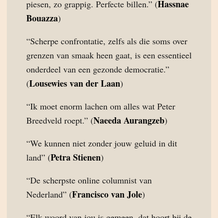
Hassnae
piesen, zo grappig. Perfecte billen.” (
Bouazza
)
“Scherpe confrontatie, zelfs als die soms over
grenzen van smaak heen gaat, is een essentieel
onderdeel van een gezonde democratie.”
Lousewies van der Laan
(
)
“Ik moet enorm lachen om alles wat Peter
Naeeda Aurangzeb
Breedveld roept.” (
)
“We kunnen niet zonder jouw geluid in dit
Petra Stienen
land” (
)
“De scherpste online columnist van
Francisco van Jole
Nederland” (
)
“Elk woord van jou is gemeen, dat hoort bij de