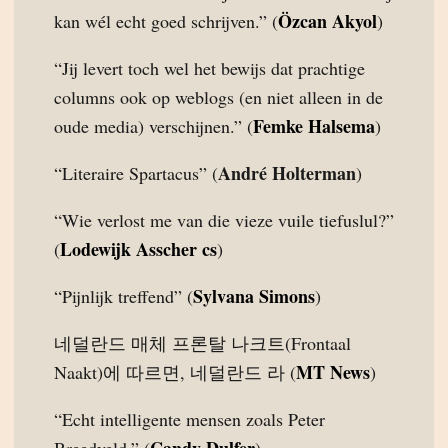
Özcan Akyol
kan wél echt goed schrijven.” (
)
“Jij levert toch wel het bewijs dat prachtige
columns ook op weblogs (en niet alleen in de
Femke Halsema
oude media) verschijnen.” (
)
André Holterman
“Literaire Spartacus” (
)
“Wie verlost me van die vieze vuile tiefuslul?”
Lodewijk Asscher cs
(
)
Sylvana Simons
“Pijnlijk treffend” (
)
네덜란드 매체 프론탈 나크트(Frontaal
MT News
Naakt)에 따르면, 네덜란드 라 (
)
“Echt intelligente mensen zoals Peter