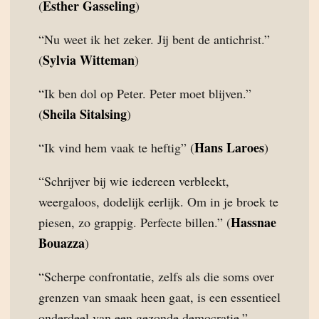
Esther Gasseling
(
)
“Nu weet ik het zeker. Jij bent de antichrist.”
Sylvia Witteman
(
)
“Ik ben dol op Peter. Peter moet blijven.”
Sheila Sitalsing
(
)
Hans Laroes
“Ik vind hem vaak te heftig” (
)
“Schrijver bij wie iedereen verbleekt,
weergaloos, dodelijk eerlijk. Om in je broek te
Hassnae
piesen, zo grappig. Perfecte billen.” (
Bouazza
)
“Scherpe confrontatie, zelfs als die soms over
grenzen van smaak heen gaat, is een essentieel
onderdeel van een gezonde democratie.”