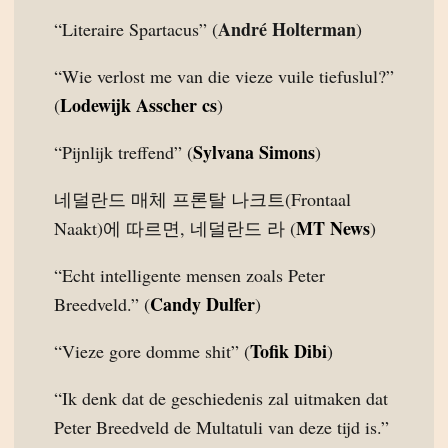
André Holterman
“Literaire Spartacus” (
)
“Wie verlost me van die vieze vuile tiefuslul?”
Lodewijk Asscher cs
(
)
Sylvana Simons
“Pijnlijk treffend” (
)
네덜란드 매체 프론탈 나크트(Frontaal
MT News
Naakt)에 따르면, 네덜란드 라 (
)
“Echt intelligente mensen zoals Peter
Candy Dulfer
Breedveld.” (
)
Tofik Dibi
“Vieze gore domme shit” (
)
“Ik denk dat de geschiedenis zal uitmaken dat
Peter Breedveld de Multatuli van deze tijd is.”