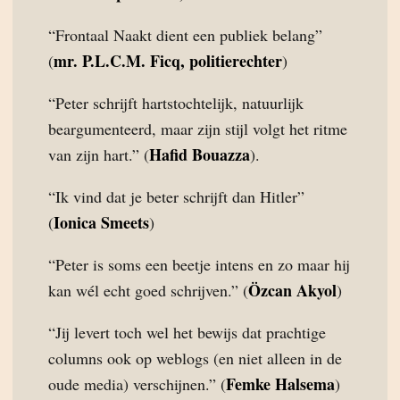
“Frontaal Naakt dient een publiek belang”
mr. P.L.C.M. Ficq, politierechter
(
)
“Peter schrijft hartstochtelijk, natuurlijk
beargumenteerd, maar zijn stijl volgt het ritme
Hafid Bouazza
van zijn hart.” (
).
“Ik vind dat je beter schrijft dan Hitler”
Ionica Smeets
(
)
“Peter is soms een beetje intens en zo maar hij
Özcan Akyol
kan wél echt goed schrijven.” (
)
“Jij levert toch wel het bewijs dat prachtige
columns ook op weblogs (en niet alleen in de
Femke Halsema
oude media) verschijnen.” (
)