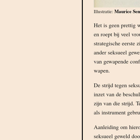
Maurice Se
Illustratie:
Het is geen prettig
en roept bij veel vr
strategische eerste 
ander seksueel gewe
van gewapende confl
wapen.
De strijd tegen seks
inzet van de beschu
zijn van die strijd.
als instrument gebrui
Aanleiding om hierov
seksueel geweld doo