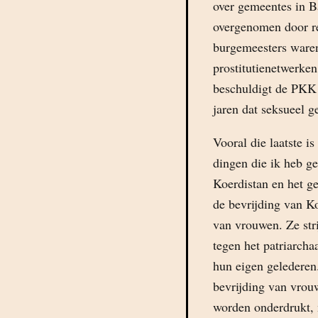
over gemeentes in B
overgenomen door re
burgemeesters waren
prostitutienetwerke
beschuldigt de PKK 
jaren dat seksueel g
Vooral die laatste i
dingen die ik heb gel
Koerdistan en het g
de bevrijding van Ko
van vrouwen. Ze stri
tegen het patriarch
hun eigen gelederen.
bevrijding van vrou
worden onderdrukt, 