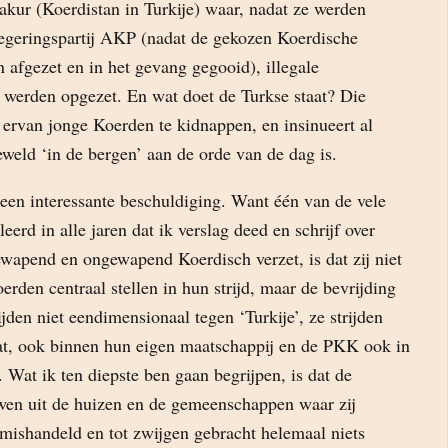
akur (Koerdistan in Turkije) waar, nadat ze werden
geringspartij AKP (nadat de gekozen Koerdische
 afgezet en in het gevang gegooid), illegale
n werden opgezet. En wat doet de Turkse staat? Die
ervan jonge Koerden te kidnappen, en insinueert al
eweld ‘in de bergen’ aan de orde van de dag is.
s een interessante beschuldiging. Want één van de vele
eerd in alle jaren dat ik verslag deed en schrijf over
ewapend en ongewapend Koerdisch verzet, is dat zij niet
erden centraal stellen in hun strijd, maar de bevrijding
jden niet eendimensionaal tegen ‘Turkije’, ze strijden
aat, ook binnen hun eigen maatschappij en de PKK ook in
 Wat ik ten diepste ben gaan begrijpen, is dat de
wen uit de huizen en de gemeenschappen waar zij
mishandeld en tot zwijgen gebracht helemaal niets