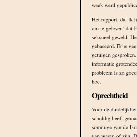
week werd gepublic
Het rapport, dat ik 
om te geloven’ dat 
seksueel geweld. Het
gebaseerd. Er is ge
getuigen gesproken.
informatie grotendee
probleem is zo goed 
hoe.
Oprechtheid
Voor de duidelijkhe
schuldig heeft gema
sommige van de Isra
van waren of zijn. D