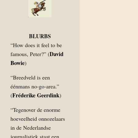
BLURBS
“How does it feel to be
David
famous, Peter?” (
Bowie
)
“Breedveld is een
éénmans no-go-area.”
Fréderike Geerdink
(
)
“Tegenover de enorme
hoeveelheid onnozelaars
in de Nederlandse
journalistiek staat een