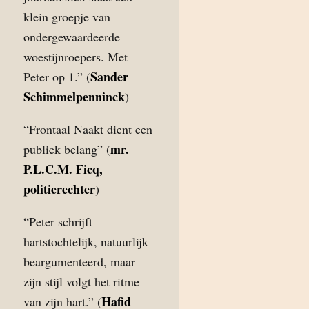
klein groepje van
ondergewaardeerde
woestijnroepers. Met
Sander
Peter op 1.” (
Schimmelpenninck
)
“Frontaal Naakt dient een
mr.
publiek belang” (
P.L.C.M. Ficq,
politierechter
)
“Peter schrijft
hartstochtelijk, natuurlijk
beargumenteerd, maar
zijn stijl volgt het ritme
Hafid
van zijn hart.” (