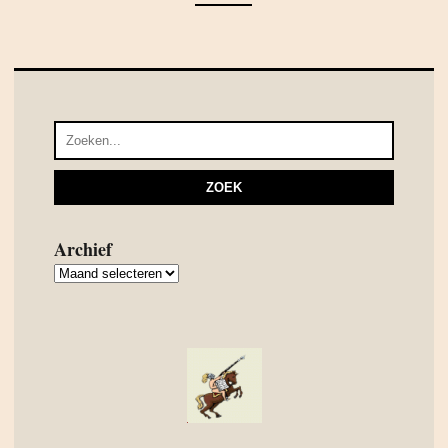
Archief
Archief