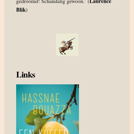
Laurence
gedróómd! Schandalig gewoon.’ (
Blik
)
Links