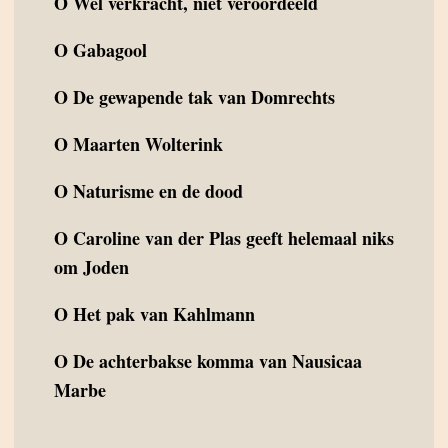
O
Wel verkracht, niet veroordeeld
O
Gabagool
O
De gewapende tak van Domrechts
O
Maarten Wolterink
O
Naturisme en de dood
O
Caroline van der Plas geeft helemaal niks
om Joden
O
Het pak van Kahlmann
O
De achterbakse komma van Nausicaa
Marbe