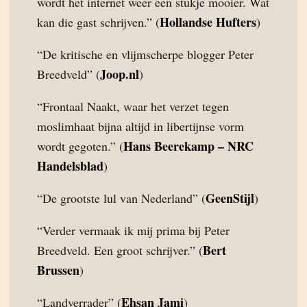
wordt het internet weer een stukje mooier. Wat
Hollandse Hufters
kan die gast schrijven.” (
)
“De kritische en vlijmscherpe blogger Peter
Joop.nl
Breedveld” (
)
“Frontaal Naakt, waar het verzet tegen
moslimhaat bijna altijd in libertijnse vorm
Hans Beerekamp – NRC
wordt gegoten.” (
Handelsblad
)
GeenStijl
“De grootste lul van Nederland” (
)
“Verder vermaak ik mij prima bij Peter
Bert
Breedveld. Een groot schrijver.” (
Brussen
)
Ehsan Jami
“Landverrader” (
)