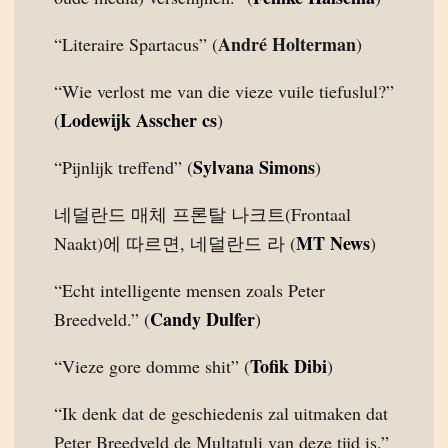
André Holterman
“Literaire Spartacus” (
)
“Wie verlost me van die vieze vuile tiefuslul?”
Lodewijk Asscher cs
(
)
Sylvana Simons
“Pijnlijk treffend” (
)
네덜란드 매체 프론탈 나크트(Frontaal
MT News
Naakt)에 따르면, 네덜란드 라 (
)
“Echt intelligente mensen zoals Peter
Candy Dulfer
Breedveld.” (
)
Tofik Dibi
“Vieze gore domme shit” (
)
“Ik denk dat de geschiedenis zal uitmaken dat
Peter Breedveld de Multatuli van deze tijd is.”