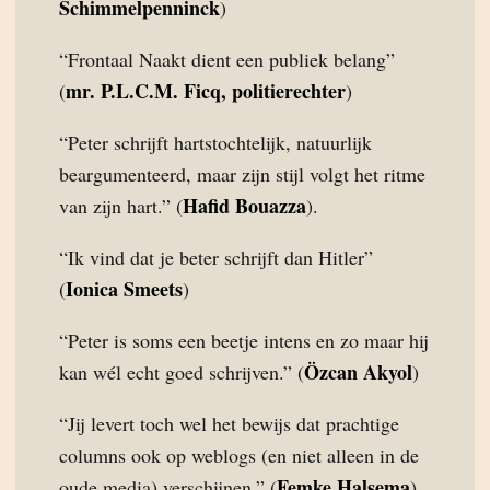
Schimmelpenninck
)
“Frontaal Naakt dient een publiek belang”
mr. P.L.C.M. Ficq, politierechter
(
)
“Peter schrijft hartstochtelijk, natuurlijk
beargumenteerd, maar zijn stijl volgt het ritme
Hafid Bouazza
van zijn hart.” (
).
“Ik vind dat je beter schrijft dan Hitler”
Ionica Smeets
(
)
“Peter is soms een beetje intens en zo maar hij
Özcan Akyol
kan wél echt goed schrijven.” (
)
“Jij levert toch wel het bewijs dat prachtige
columns ook op weblogs (en niet alleen in de
Femke Halsema
oude media) verschijnen.” (
)