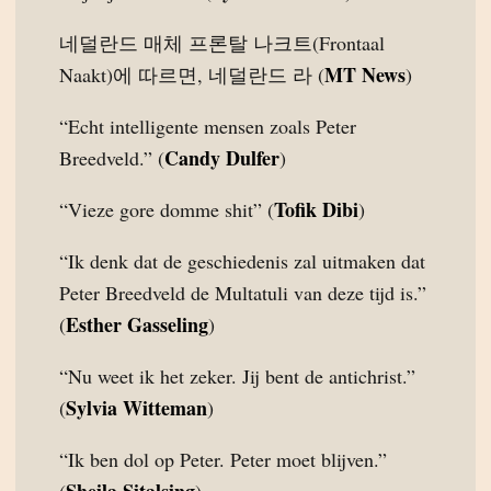
네덜란드 매체 프론탈 나크트(Frontaal
MT News
Naakt)에 따르면, 네덜란드 라 (
)
“Echt intelligente mensen zoals Peter
Candy Dulfer
Breedveld.” (
)
Tofik Dibi
“Vieze gore domme shit” (
)
“Ik denk dat de geschiedenis zal uitmaken dat
Peter Breedveld de Multatuli van deze tijd is.”
Esther Gasseling
(
)
“Nu weet ik het zeker. Jij bent de antichrist.”
Sylvia Witteman
(
)
“Ik ben dol op Peter. Peter moet blijven.”