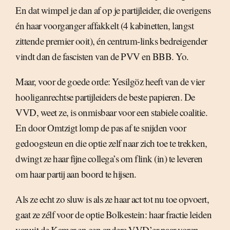
En dat wimpel je dan af op je partijleider, die overigens
én haar voorganger affakkelt (4 kabinetten, langst
zittende premier ooit), én centrum-links bedreigender
vindt dan de fascisten van de PVV en BBB. Yo.
Maar, voor de goede orde: Yesilgöz heeft van de vier
hooliganrechtse partijleiders de beste papieren. De
VVD, weet ze, is onmisbaar voor een stabiele coalitie.
En door Omtzigt lomp de pas af te snijden voor
gedoogsteun en die optie zelf naar zich toe te trekken,
dwingt ze haar fijne collega’s om flink (in) te leveren
om haar partij aan boord te hijsen.
Als ze echt zo sluw is als ze haar act tot nu toe opvoert,
gaat ze zélf voor de optie Bolkestein: haar fractie leiden
vanuit de Kamer en een andere VVD’er naar voren