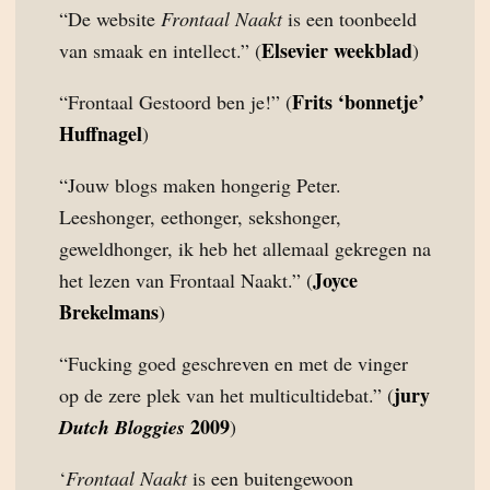
“De website
Frontaal Naakt
is een toonbeeld
Elsevier weekblad
van smaak en intellect.” (
)
Frits ‘bonnetje’
“Frontaal Gestoord ben je!” (
Huffnagel
)
“Jouw blogs maken hongerig Peter.
Leeshonger, eethonger, sekshonger,
geweldhonger, ik heb het allemaal gekregen na
Joyce
het lezen van Frontaal Naakt.” (
Brekelmans
)
“Fucking goed geschreven en met de vinger
jury
op de zere plek van het multicultidebat.” (
2009
Dutch Bloggies
)
‘
Frontaal Naakt
is een buitengewoon