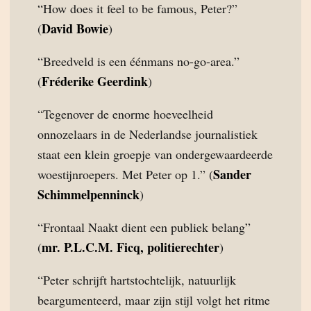
“How does it feel to be famous, Peter?”
David Bowie
(
)
“Breedveld is een éénmans no-go-area.”
Fréderike Geerdink
(
)
“Tegenover de enorme hoeveelheid
onnozelaars in de Nederlandse journalistiek
staat een klein groepje van ondergewaardeerde
Sander
woestijnroepers. Met Peter op 1.” (
Schimmelpenninck
)
“Frontaal Naakt dient een publiek belang”
mr. P.L.C.M. Ficq, politierechter
(
)
“Peter schrijft hartstochtelijk, natuurlijk
beargumenteerd, maar zijn stijl volgt het ritme