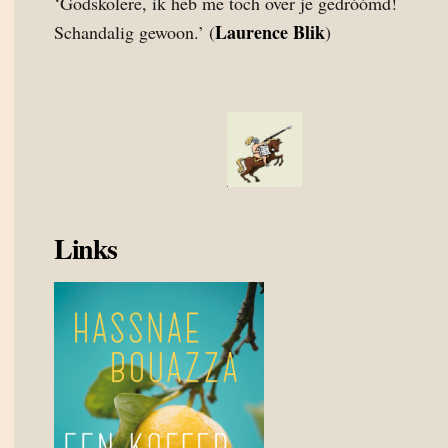
‘Godskolere, ik heb me toch over je gedróómd!
Laurence Blik
Schandalig gewoon.’ (
)
Links