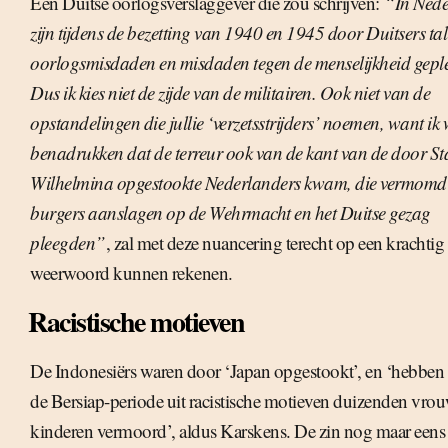
Een Duitse oorlogsverslaggever die zou schrijven:
“In Ned
zijn tijdens de bezetting van 1940 en 1945 door Duitsers ta
oorlogsmisdaden en misdaden tegen de menselijkheid gepl
Dus ik kies niet de zijde van de militairen. Ook niet van de
opstandelingen die jullie ‘verzetsstrijders’ noemen, want ik 
benadrukken dat de terreur ook van de kant van de door St
Wilhelmina opgestookte Nederlanders kwam, die vermomd 
burgers aanslagen op de Wehrmacht en het Duitse gezag
pleegden”
, zal met deze nuancering terecht op een krachtig
weerwoord kunnen rekenen.
Racistische motieven
De Indonesiërs waren door ‘Japan opgestookt’, en ‘hebben 
de Bersiap-periode uit racistische motieven duizenden vro
kinderen vermoord’, aldus Karskens. De zin nog maar eens