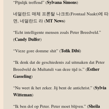
Sylvana Simons
“Pijnlijk treffend” (
)
네덜란드 매체 프론탈 나크트(Frontaal Naakt)에 
MT News
면, 네덜란드 라 (
)
“Echt intelligente mensen zoals Peter Breedveld.”
Candy Dulfer
(
)
Tofik Dibi
“Vieze gore domme shit” (
)
“Ik denk dat de geschiedenis zal uitmaken dat Peter
Esther
Breedveld de Multatuli van deze tijd is.” (
Gasseling
)
Sylvia
“Nu weet ik het zeker. Jij bent de antichrist.” (
Witteman
)
Sheila
“Ik ben dol op Peter. Peter moet blijven.” (