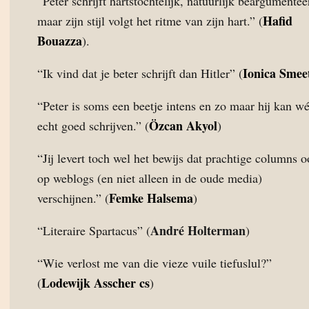
“Peter schrijft hartstochtelijk, natuurlijk beargumentee
Hafid
maar zijn stijl volgt het ritme van zijn hart.” (
Bouazza
).
Ionica Smee
“Ik vind dat je beter schrijft dan Hitler” (
“Peter is soms een beetje intens en zo maar hij kan wé
Özcan Akyol
echt goed schrijven.” (
)
“Jij levert toch wel het bewijs dat prachtige columns 
op weblogs (en niet alleen in de oude media)
Femke Halsema
verschijnen.” (
)
André Holterman
“Literaire Spartacus” (
)
“Wie verlost me van die vieze vuile tiefuslul?”
Lodewijk Asscher cs
(
)