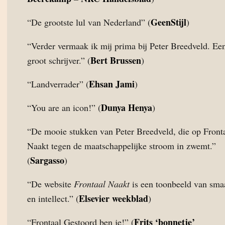
GeenStijl
“De grootste lul van Nederland” (
)
“Verder vermaak ik mij prima bij Peter Breedveld. Ee
Bert Brussen
groot schrijver.” (
)
Ehsan Jami
“Landverrader” (
)
Dunya Henya
“You are an icon!” (
)
“De mooie stukken van Peter Breedveld, die op Front
Naakt tegen de maatschappelijke stroom in zwemt.”
Sargasso
(
)
“De website
Frontaal Naakt
is een toonbeeld van sma
Elsevier weekblad
en intellect.” (
)
Frits ‘bonnetje’
“Frontaal Gestoord ben je!” (