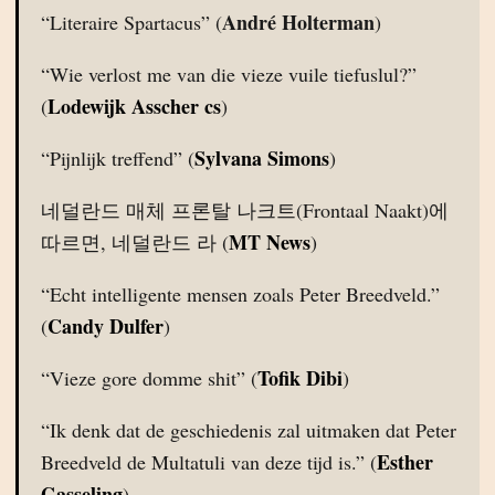
André Holterman
“Literaire Spartacus” (
)
“Wie verlost me van die vieze vuile tiefuslul?”
Lodewijk Asscher cs
(
)
Sylvana Simons
“Pijnlijk treffend” (
)
네덜란드 매체 프론탈 나크트(Frontaal Naakt)에
MT News
따르면, 네덜란드 라 (
)
“Echt intelligente mensen zoals Peter Breedveld.”
Candy Dulfer
(
)
Tofik Dibi
“Vieze gore domme shit” (
)
“Ik denk dat de geschiedenis zal uitmaken dat Peter
Esther
Breedveld de Multatuli van deze tijd is.” (
Gasseling
)