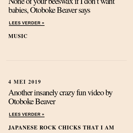
None of your beeswax if I don’t want
babies, Otoboke Beaver says
LEES VERDER »
MUSIC
4 MEI 2019
Another insanely crazy fun video by
Otoboke Beaver
LEES VERDER »
JAPANESE ROCK CHICKS THAT I AM