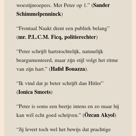
Sander
woestijnroepers. Met Peter op 1.” (
Schimmelpenninck
)
“Frontaal Naakt dient een publiek belang”
mr. P.L.C.M. Ficq, politierechter
(
)
“Peter schrijft hartstochtelijk, natuurlijk
beargumenteerd, maar zijn stijl volgt het ritme
Hafid Bouazza
van zijn hart.” (
).
“Ik vind dat je beter schrijft dan Hitler”
Ionica Smeets
(
)
“Peter is soms een beetje intens en zo maar hij
Özcan Akyol
kan wél echt goed schrijven.” (
)
“Jij levert toch wel het bewijs dat prachtige