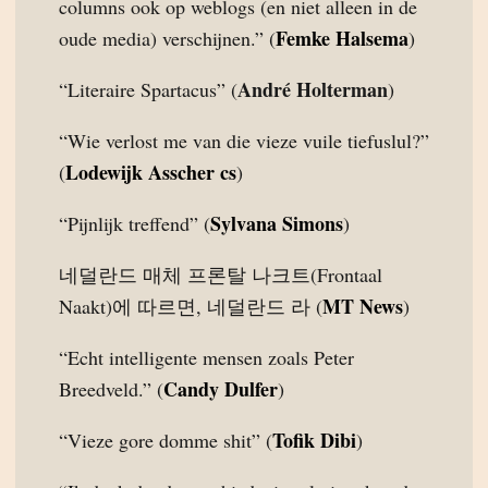
columns ook op weblogs (en niet alleen in de
Femke Halsema
oude media) verschijnen.” (
)
André Holterman
“Literaire Spartacus” (
)
“Wie verlost me van die vieze vuile tiefuslul?”
Lodewijk Asscher cs
(
)
Sylvana Simons
“Pijnlijk treffend” (
)
네덜란드 매체 프론탈 나크트(Frontaal
MT News
Naakt)에 따르면, 네덜란드 라 (
)
“Echt intelligente mensen zoals Peter
Candy Dulfer
Breedveld.” (
)
Tofik Dibi
“Vieze gore domme shit” (
)