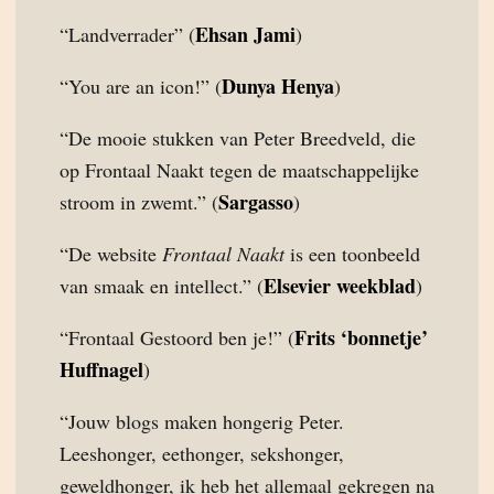
Ehsan Jami
“Landverrader” (
)
Dunya Henya
“You are an icon!” (
)
“De mooie stukken van Peter Breedveld, die
op Frontaal Naakt tegen de maatschappelijke
Sargasso
stroom in zwemt.” (
)
“De website
Frontaal Naakt
is een toonbeeld
Elsevier weekblad
van smaak en intellect.” (
)
Frits ‘bonnetje’
“Frontaal Gestoord ben je!” (
Huffnagel
)
“Jouw blogs maken hongerig Peter.
Leeshonger, eethonger, sekshonger,
geweldhonger, ik heb het allemaal gekregen na