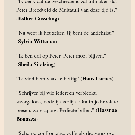
“Ik denk dat de geschiedenis zal uitmaken dat
Peter Breedveld de Multatuli van deze tijd is.”
Esther Gasseling
(
)
“Nu weet ik het zeker. Jij bent de antichrist.”
Sylvia Witteman
(
)
“Ik ben dol op Peter. Peter moet blijven.”
Sheila Sitalsing
(
)
Hans Laroes
“Ik vind hem vaak te heftig” (
)
“Schrijver bij wie iedereen verbleekt,
weergaloos, dodelijk eerlijk. Om in je broek te
Hassnae
piesen, zo grappig. Perfecte billen.” (
Bouazza
)
“Scherpe confrontatie, zelfs als die soms over