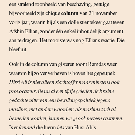
een stralend toonbeeld van beschaving, getuige
column
bijvoorbeeld zijn chique
van 21 november
vorig jaar, waarin hij als een dolle stier tekeer gaat tegen
Afshin Ellian, zonder één enkel inhoudelijk argument
aan te dragen. Het mooiste was nog Ellians reactie. Die
bleef uit.
Ook in de column van gisteren toont Ramdas weer
waarom hij zo ver verheven is boven het gepeupel:
Hirsi Ali is niet alleen slachtoffer maar minstens ook
provocateur die nu al een tijdje geleden de bruine
gedachte uitte van een bevolkingspolitiek jegens
moslims, met andere woorden: als moslims toch al
besneden worden, kunnen we ze ook meteen castreren.
Is er
íemand
die hierin
iets
van Hirsi Ali’s