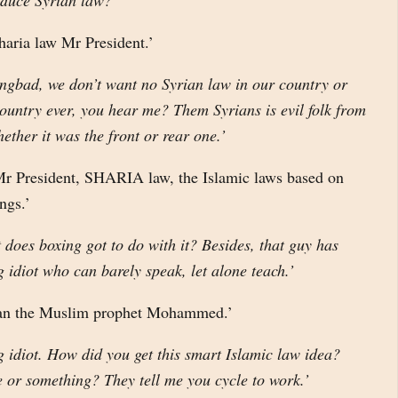
oduce Syrian law?’
Sharia law Mr President.’
ingbad, we don’t want no Syrian law in our country or
ountry ever, you hear me? Them Syrians is evil folk from
hether it was the front or rear one.’
 President, SHARIA law, the Islamic laws based on
ngs.’
es boxing got to do with it? Besides, that guy has
idiot who can barely speak, let alone teach.’
ean the Muslim prophet Mohammed.’
g idiot. How did you get this smart Islamic law idea?
ke or something? They tell me you cycle to work.’