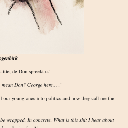
ogenbirk
itie, de Don spreekt u.’
u mean Don? George here… .’
l our young ones into politics and now they call me the
be wrapped. In concrete. What is this shit I hear about