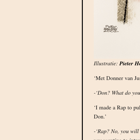
Illustratie:
Pieter H
‘Met Donner van Just
-‘Don? What do yo
‘I made a Rap to pul
Don.’
-‘Rap? No, you will 