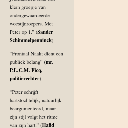
klein groepje van
ondergewaardeerde
woestijnroepers. Met
Sander
Peter op 1.” (
Schimmelpenninck
)
“Frontaal Naakt dient een
mr.
publiek belang” (
P.L.C.M. Ficq,
politierechter
)
“Peter schrijft
hartstochtelijk, natuurlijk
beargumenteerd, maar
zijn stijl volgt het ritme
Hafid
van zijn hart.” (