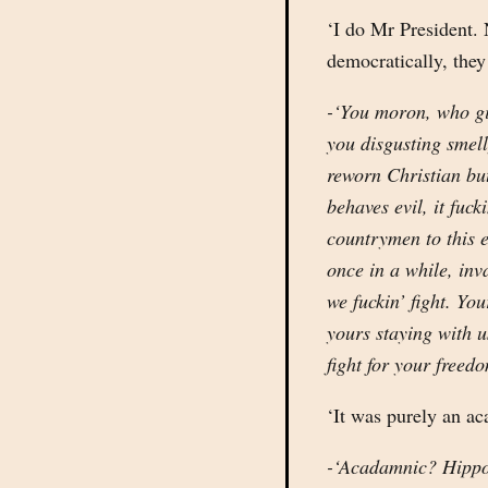
‘I do Mr President. 
democratically, they 
-‘You moron, who gi
you disgusting smell
reworn Christian but 
behaves evil, it fuck
countrymen to this e
once in a while, in
we fuckin’ fight. You
yours staying with u
fight for your freed
‘It was purely an ac
-‘Acadamnic? Hippot