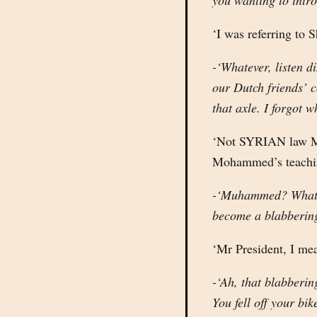
you wanting to intr
‘I was referring to 
-‘Whatever, listen d
our Dutch friends’ c
that axle. I forgot w
‘Not SYRIAN law Mr
Mohammed’s teachi
-‘Muhammed? What do
become a blabbering 
‘Mr President, I m
-‘Ah, that blabberin
You fell off your bi