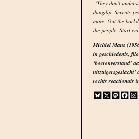
-‘They don’t unders
dungdip. Seventy per
more. Out the backdo
the people. Start w
Michiel Mans
(1956)
in geschiedenis, fil
‘boerenverstand’ a
uitzuigersgeslacht
rechts reactionair i