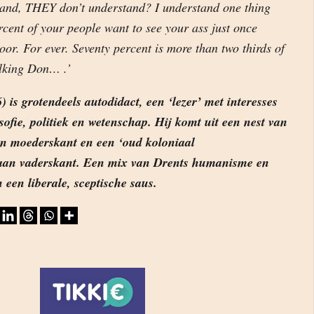
tand, THEY don’t understand? I understand one thing
cent of your people want to see your ass just once
or. For ever. Seventy percent is more than two thirds of
alking Don… .’
 is grotendeels autodidact, een ‘lezer’ met interesses
osofie, politiek en wetenschap. Hij komt uit een nest van
an moederskant en een ‘oud koloniaal
’ aan vaderskant. Een mix van Drents humanisme en
n een liberale, sceptische saus.