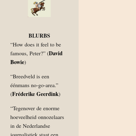
BLURBS
“How does it feel to be
David
famous, Peter?” (
Bowie
)
“Breedveld is een
éénmans no-go-area.”
Fréderike Geerdink
(
)
“Tegenover de enorme
hoeveelheid onnozelaars
in de Nederlandse
journalistiek staat een